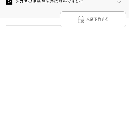
メガネの調整や洗浄は無料ですか？
来店予約する
OWNDAYS コクーンシティ店の詳細情報
メガネの事なら、OWNDAYS コクーンシティ店へ。
近くにさいたまスーパーアリーナがあることで知れらてい
る「さいたま新都心」駅。
そのさいたま新都心駅東口から歩いてすぐ、大型商業施設
コクーンシティのコクーン1北館2階にある店舗です。
豊富な品揃えを誇るOWNDAYS コクーンシティ店では、ど
んな度数でも薄型レンズ追加料金無料。
充実した保証・アフターサービスでお求めも安心。