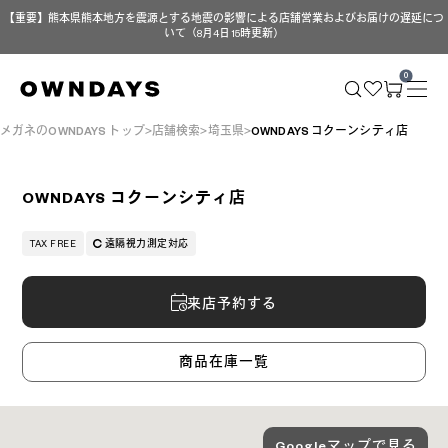
【重要】熊本県熊本地方を震源とする地震の影響による店舗営業およびお届けの遅延につ
いて（8月4日 15時更新）
0
メガネのOWNDAYS トップ
店舗検索
埼玉県
OWNDAYS コクーンシティ店
OWNDAYS コクーンシティ店
TAX FREE
遠隔視力測定対応
来店予約する
商品在庫一覧
Googleマップで見る