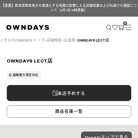
【重要】熊本県熊本地方を震源とする地震の影響による店舗営業およびお届けの遅延につ
いて（8月4日 15時更新）
0
メガネのOWNDAYS トップ
店舗検索
広島県
OWNDAYS LECT店
OWNDAYS LECT店
遠隔視力測定対応
来店予約する
商品在庫一覧
Googleマップで見る