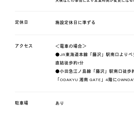
天候などの事情により営業時間が変更になる
定休日
施設定休日に準ずる
アクセス
＜電車の場合＞
●JR東海道本線「藤沢」駅南口よりペ
直結徒歩約1分
●小田急江ノ島線「藤沢」駅南口徒歩約
「ODAKYU 湘南 GATE」4階にOWN
駐車場
あり
※ 駐車料金、サービスについては施設HP等
利用可能な
各種クレジットカード