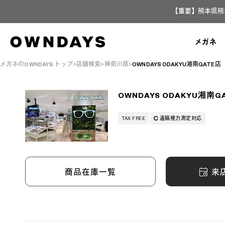
【重要】熊本県熊
メガネ
メガネのOWNDAYS トップ
店舗検索
神奈川県
OWNDAYS ODAKYU湘南GATE店
OWNDAYS ODAKYU湘南G
TAX FREE
遠隔視力測定対応
来
商品在庫一覧