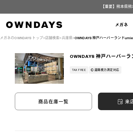
【重要】熊本県熊
メガネ
メガネのOWNDAYS トップ
店舗検索
兵庫県
OWNDAYS 神戸ハーバーランドumi
OWNDAYS 神戸ハーバーラ
TAX FREE
遠隔視力測定対応
来
商品在庫一覧