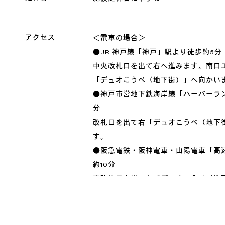
アクセス
＜電車の場合＞
●JR 神戸線「神戸」駅より徒歩約5分
中央改札口を出て右へ進みます。南口
「デュオこうべ（地下街）」へ向かい
●神戸市営地下鉄海岸線「ハーバーラ
分
改札口を出て右「デュオこうべ（地下
す。
●阪急電鉄・阪神電車・山陽電車「高
約10分
東改札口を出て左「デュオこうべ（地
す。
SOUTH モール１階にOWNDAYSがご