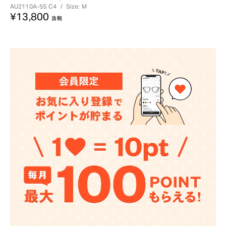
AU2110A-5S
C4
/
Size: M
¥13,800
含税
?
+¥0