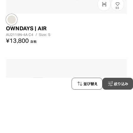
93
OWNDAYS | AIR
AU2119N-4A
C4
/
Size: S
¥13,800
含税
並び替え
絞り込み
233