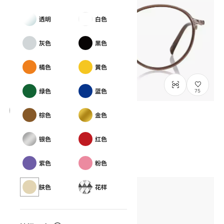
透明
白色
灰色
黑色
橘色
黄色
75
绿色
蓝色
棕色
金色
Graph Belle
GB1037M-6S
C3
/
Size: S
银色
红色
¥12,800
含税
紫色
粉色
肤色
花样