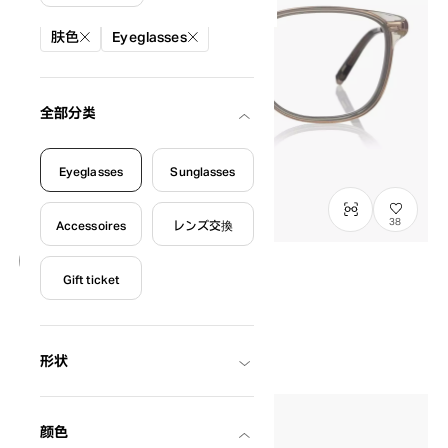
絞り込み条件
肤色
Eyeglasses
全部分类
Eyeglasses
Sunglasses
38
Accessoires
レンズ交換
Gift ticket
OWNDAYS × POMPOMPURIN
SR2009M-6A
C2
/
Size: XS
¥13,800
含税
形状
颜色