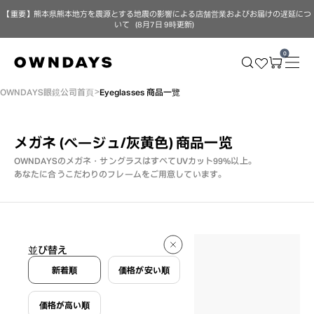
【重要】熊本県熊本地方を震源とする地震の影響による店舗営業およびお届けの遅延につ
いて（8月7日 9時更新）
0
OWNDAYS眼鏡公司首頁
Eyeglasses 商品一覽
メガネ (ベージュ/灰黄色)
商品一览
OWNDAYSのメガネ・サングラスはすべてUVカット99%以上。
あなたに合うこだわりのフレームをご用意しています。
19 件
並び替え
19 件
新着順
価格が安い順
価格が高い順