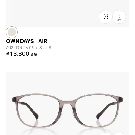
62
OWNDAYS | AIR
AU2117N-4A
C5
/
Size: S
¥13,800
含税