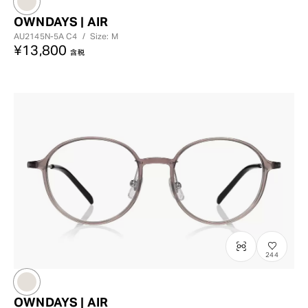
OWNDAYS | AIR
AU2145N-5A
C4
/
Size: M
¥13,800
含税
244
OWNDAYS | AIR