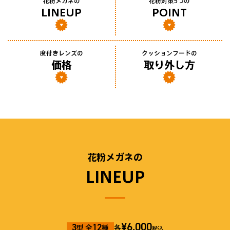
花粉メガネの
花粉対策5つの
LINEUP
POINT
度付きレンズの
クッションフードの
価格
取り外し方
花粉メガネの
LINEUP
¥6,000
3
12
型 全
種
各
税込