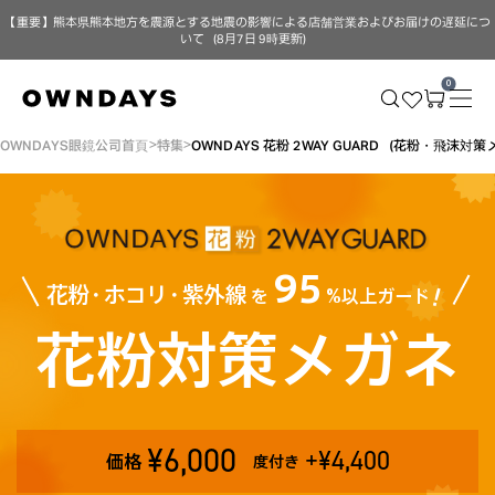
【重要】熊本県熊本地方を震源とする地震の影響による店舗営業およびお届けの遅延につ
いて（8月7日 9時更新）
0
OWNDAYS眼鏡公司首頁
特集
OWNDAYS 花粉 2WAY GUARD（花粉・飛沫対
95
！
花
粉・
ホコ
リ
・
紫外線
を
%以上ガード
花粉対策メガネ
¥6,000
+¥4,400
価格
度付き