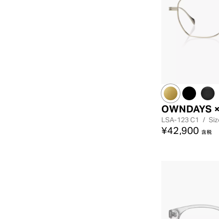
OWNDAYS × 
LSA-123
C1
/
Siz
¥42,900
含税