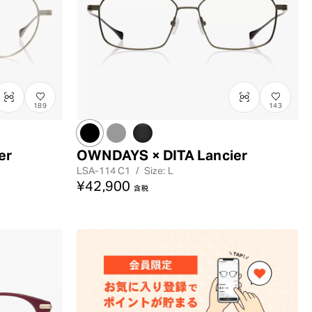
189
143
er
OWNDAYS × DITA Lancier
LSA-114
C1
/
Size: L
¥42,900
含税