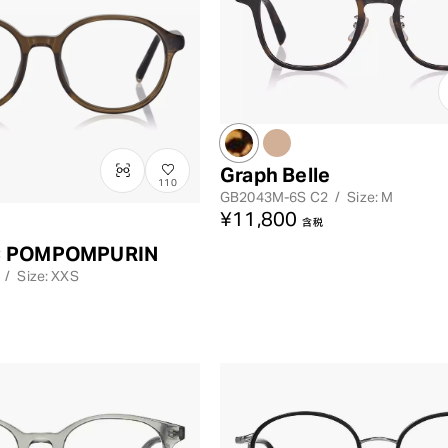
Graph Belle
110
GB2043M-6S
C2
/
Size: M
¥11,800
含税
× POMPOMPURIN
/
Size: XXS