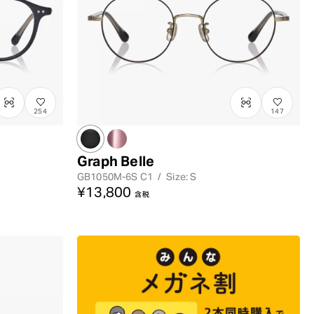
254
147
Graph Belle
GB1050M-6S
C1
/
Size: S
¥13,800
含税