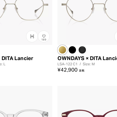
189
DITA Lancier
OWNDAYS × DITA Lanci
e: L
LSA-122
C1
/
Size: M
¥42,900
含税