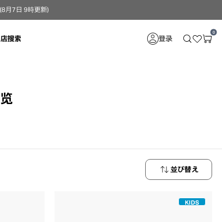
月7日 9時更新）
0
门店搜索
登录
一览
並び替え
新着順
KIDS
価格が安い