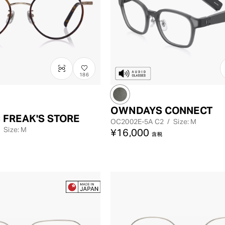
186
OWNDAYS CONNECT
 FREAK'S STORE
OC2002E-5A
C2
/
Size: M
/
Size: M
¥16,000
含税