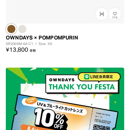
175
OWNDAYS × POMPOMPURIN
SR2009M-6A
C1
/
Size: XS
¥13,800
含稅