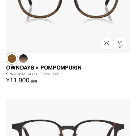
107
OWNDAYS × POMPOMPURIN
SRK2002M-6A
C1
/
Size: XXS
¥11,800
含稅