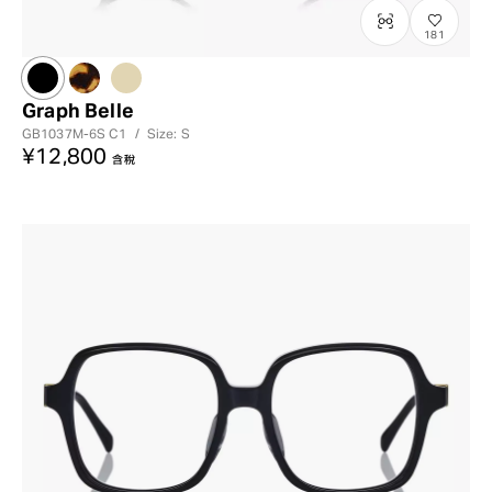
181
Graph Belle
GB1037M-6S
C1
/
Size: S
¥12,800
含稅