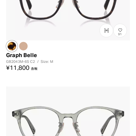
91
?
+¥0
Graph Belle
GB2043M-6S
C2
/
Size: M
¥11,800
含稅