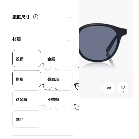
鏡框尺寸
材質
塑膠
金屬
樹脂
賽璐珞
17
鈦金屬
不鏽鋼
NEW
OWNDAYS | SUN
其他
SUN2127M-6S
C1
/
Size: L
¥8,800
含稅