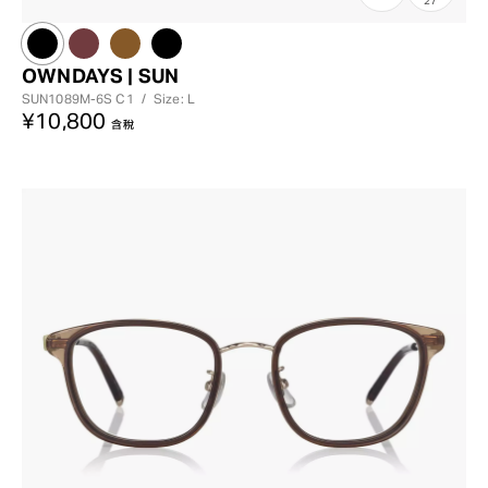
OWNDAYS | SUN
SUN1089M-6S
C1
/
Size: L
¥10,800
含稅