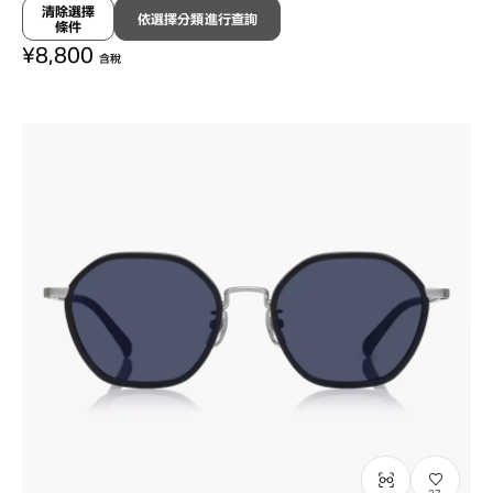
OWNDAYS | SUN
清除選擇
依選擇分類進行查詢
條件
SUN2129M-6S
C1
/
Size: L
¥8,800
含稅
27