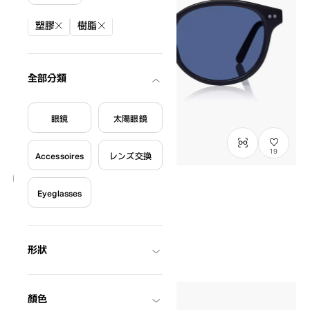
篩選條件
塑膠
樹脂
全部分類
眼鏡
太陽眼鏡
19
Accessoires
レンズ交換
Eyeglasses
NEW
OWNDAYS | SUN
SUN2128M-6S
C1
/
Size: XL
¥8,800
含稅
形狀
顏色