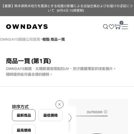
【重要】熊本県熊本地方を震源とする地震の影響による店舗営業およびお届けの遅延につ
いて（8月4日 15時更新）
0
OWNDAYS眼鏡公司首頁
樹脂 商品一覽
商品一覽
(第1頁)
OWNDAYS眼鏡・太陽眼鏡皆搭配抗UV、防汙鍍膜薄型非球面鏡片。
隨時提供給你最合適的鏡框。
168 件
排序方式
168 件
最新商品
最低價格
最高價格