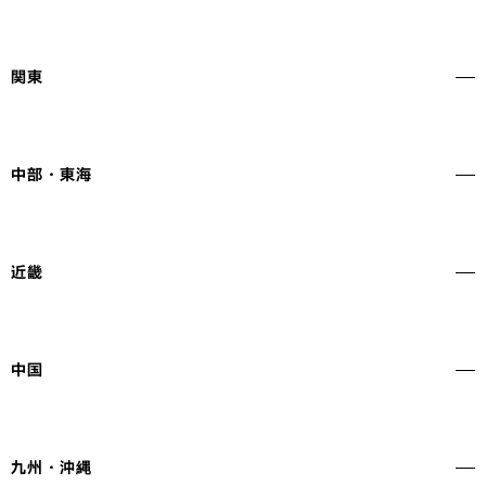
北海道
北海道どさんこ子育て支援
青森県
あおもり子育て応援パスポート
関東
宮城県
みやぎ子育て支援パスポート
秋田県
あきた子育てふれあいカード
福島県
ファミたんカード
東京都
子育て応援とうきょうパスポート
神奈川県
かながわ子育て応援パスポート
中部・東海
千葉県
チーパス
埼玉県
パパ・ママ応援ショップ
茨城県
いばらきKidsClub
新潟県
トキっ子くらぶ
群馬県
ぐーちょきパスポート
石川県
いしかわエンゼルマーク運動
近畿
栃木県
とちぎ笑顔つぎつぎカード
山梨県
やまなし子育て応援カード
岐阜県
ぎふっこカード
静岡県
しずおか子育て優待カード
三重県
三重県子育て家庭応援クーポン
愛知県
子育て優待はぐみんカード
滋賀県
淡海子育て応援団事業
中国
京都府
きょうと子育て応援パスポート
大阪府
まいど子でもカード
兵庫県
ひょうご子育て応援の店
島根県
しまね子育て応援パスポート『こっころ』
奈良県
なら子育て応援団
岡山県
おかやま子育て応援パスポート「ももっこカード」
九州・沖縄
和歌山県
わかやま子育て支援パスポート
広島県
子育て応援イクちゃんサービス