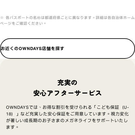
山口県
やまぐち子育て応援パスポート
福岡県
子育て応援の店
各パスポートの名称は都道府県ごとに異なります。詳細は各自治体ホーム
佐賀県
さが子育て応援の店
ページをご確認ください。
熊本県
くまもと子育て応援の店
宮崎県
子育て応援カード
鹿児島県
かごしま子育て支援パスポート
長崎県
ながさき子育て応援の店「ココロンパスポート」
お近くのOWNDAYS店舗を探す
大分県
おおいた子育て応援パスポート
沖縄県
おきなわ子育て応援パスポート
充実の
安心アフターサービス
OWNDAYSでは、お得な割引を受けられる「こども保証（U-
18）」など充実した安心保証をご用意しています。
視力変化
が著しい成長期のお子さまのメガネライフをサポートいたし
ます。