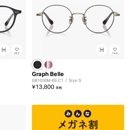
252
144
Graph Belle
GB1050M-6S
C1
/
Size: S
¥13,800
含稅