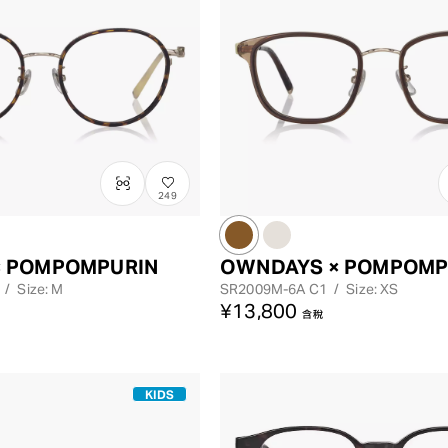
249
× POMPOMPURIN
OWNDAYS × POMPOMP
/
Size: M
SR2009M-6A
C1
/
Size: XS
¥13,800
含稅
KIDS