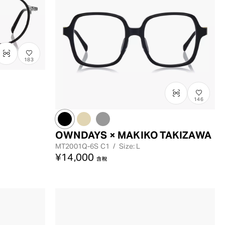
183
146
OWNDAYS × MAKIKO TAKIZAWA
MT2001Q-6S
C1
/
Size: L
¥14,000
含稅