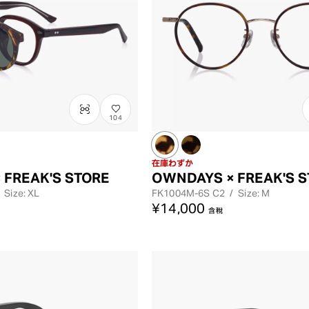
104
在庫わずか
 FREAK'S STORE
OWNDAYS × FREAK'S 
Size: XL
FK1004M-6S
C2
/
Size: M
¥14,000
含稅