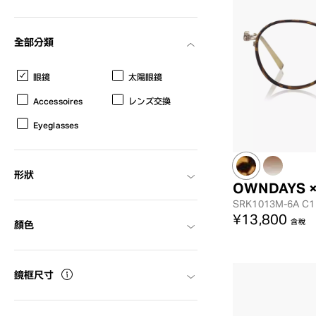
AR
3D
全部分類
眼鏡
太陽眼鏡
Accessoires
レンズ交換
Eyeglasses
形狀
OWNDAYS 
SRK1013M-6A
C1
¥13,800
含稅
顏色
鏡框尺寸