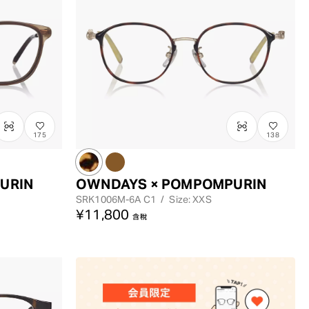
最高價格
175
138
URIN
OWNDAYS × POMPOMPURIN
SRK1006M-6A
C1
/
Size: XXS
¥11,800
含稅