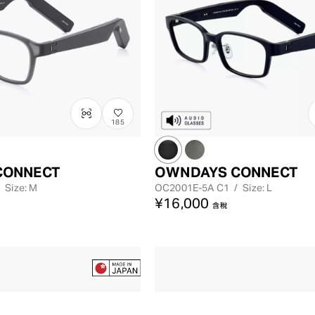
185
CONNECT
OWNDAYS CONNECT
/
Size: M
OC2001E-5A
C1
/
Size: L
¥16,000
含稅