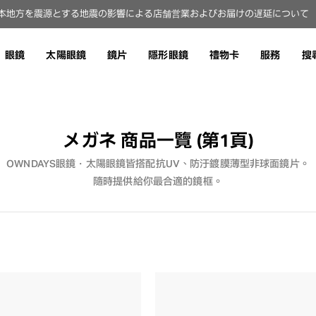
本地方を震源とする地震の影響による店舗営業およびお届けの遅延について（8
眼鏡
太陽眼鏡
鏡片
隱形眼鏡
禮物卡
服務
搜
メガネ 商品一覽 (第1頁)
OWNDAYS眼鏡・太陽眼鏡皆搭配抗UV、防汙鍍膜薄型非球面鏡片。
隨時提供給你最合適的鏡框。