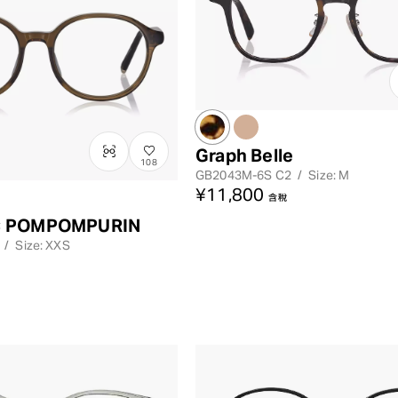
Graph Belle
108
GB2043M-6S
C2
/
Size: M
¥11,800
含稅
× POMPOMPURIN
レンズカラー
/
Size: XXS