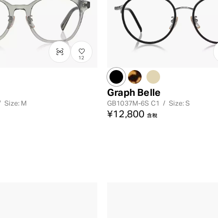
12
Graph Belle
/
Size: M
GB1037M-6S
C1
/
Size: S
¥12,800
含稅