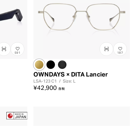
591
187
OWNDAYS × DITA Lancier
LSA-123
C1
/
Size: L
¥42,900
含稅