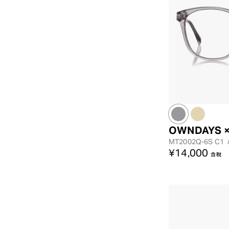
OWNDAYS ×
MT2002Q-6S
C1
¥14,000
含稅