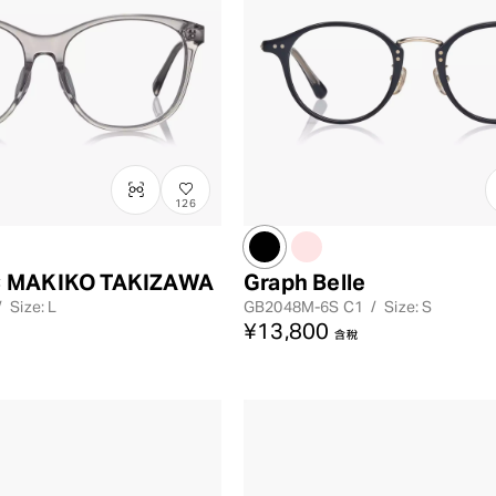
126
 MAKIKO TAKIZAWA
Graph Belle
/
Size: L
GB2048M-6S
C1
/
Size: S
¥13,800
含稅