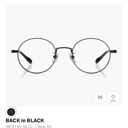
235
BACK in BLACK
OB1014G-5A
C2
/
Size: XS