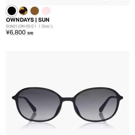
OWNDAYS | SUN
SUN2123N-5S
C1
/
Size: L
¥6,800
含稅