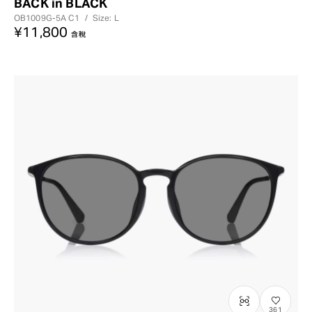
BACK in BLACK
OB1009G-5A
C1
/
Size: L
¥11,800
含稅
361