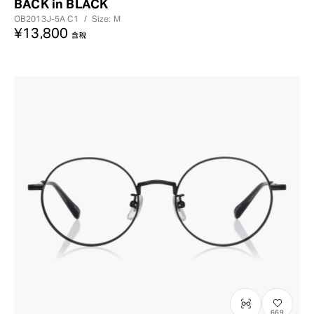
BACK in BLACK
OB2013J-5A
C1
/
Size: M
¥13,800
含稅
669