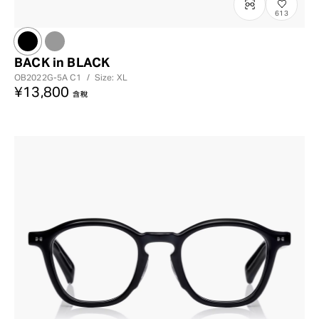
613
BACK in BLACK
OB2022G-5A
C1
/
Size: XL
¥13,800
含稅