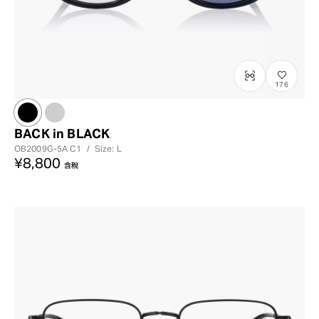
?
+¥0
176
BACK in BLACK
OB2009G-5A
C1
/
Size: L
¥8,800
含稅