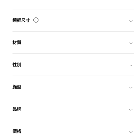
鏡框尺寸
材質
性別
顔型
956
品牌
BACK in BLACK
價格
OB2018G-5A
C1
/
Size: L