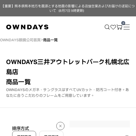
【重要】熊本県熊本地方を震源とする地震の影響による店舗営業およびお届けの遅延につ
いて（8月7日 9時更新）
0
OWNDAYS眼鏡公司首頁
商品一覽
OWNDAYS三井アウトレットパーク札幌北広
島店
商品一覧
OWNDAYSのメガネ・サングラスはすべてUVカット・防汚コート付き。
あ
なたに合うこだわりのフレームをご用意しています。
190 件
排序方式