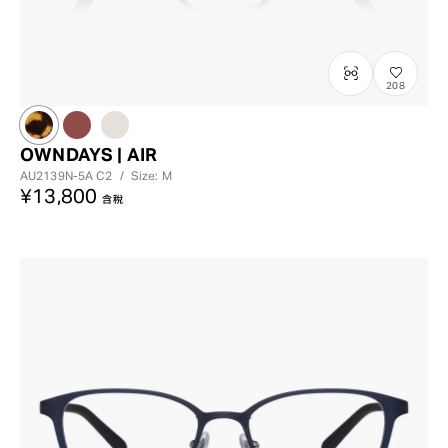
208
OWNDAYS | AIR
AU2139N-5A
C2
/
Size: M
¥13,800
含稅