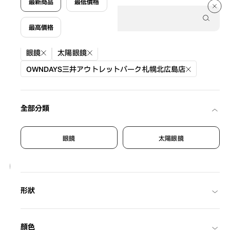
190 件
最新商品
最低價格
最高價格
篩選條件
眼鏡
太陽眼鏡
OWNDAYS三井アウトレットパーク札幌北広島店
全部分類
眼鏡
太陽眼鏡
884
BACK in BLACK
形狀
OB2019G-5A
C1
/
Size: L
¥13,800
含稅
顏色