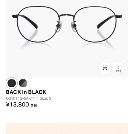
278
BACK in BLACK
OB1011G-5A
C1
/
Size: S
¥13,800
含稅