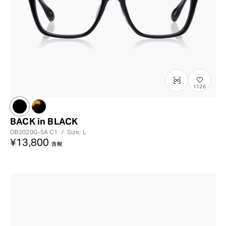
1126
BACK in BLACK
OB2020G-5A
C1
/
Size: L
¥13,800
含稅