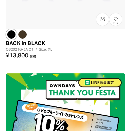
907
BACK in BLACK
OB2021G-5A
C1
/
Size: XL
¥13,800
含稅