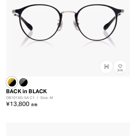
346
BACK in BLACK
OB1016G-5A
C1
/
Size: M
¥13,800
含稅