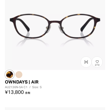
270
OWNDAYS | AIR
AU2136N-5A
C1
/
Size: S
¥13,800
含稅