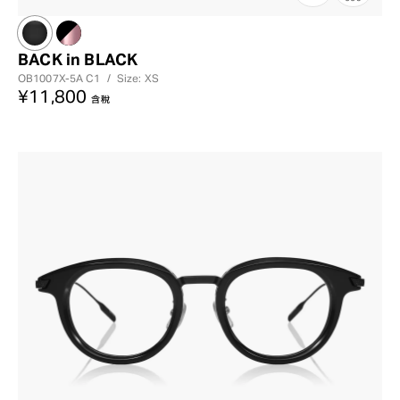
BACK in BLACK
OB1007X-5A
C1
/
Size: XS
¥11,800
含稅