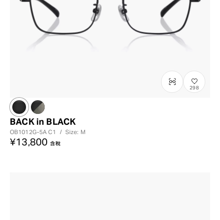
298
BACK in BLACK
OB1012G-5A
C1
/
Size: M
¥13,800
含稅