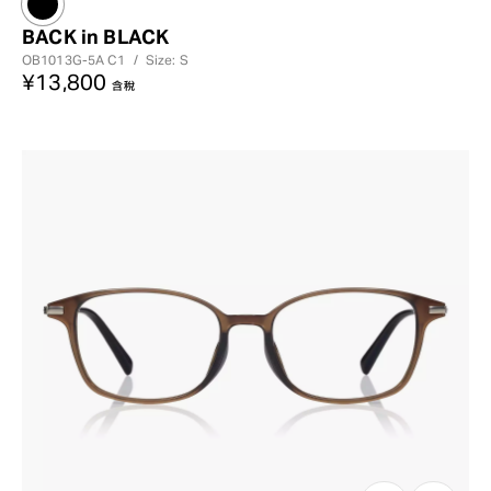
BACK in BLACK
OB1013G-5A
C1
/
Size: S
¥13,800
含稅