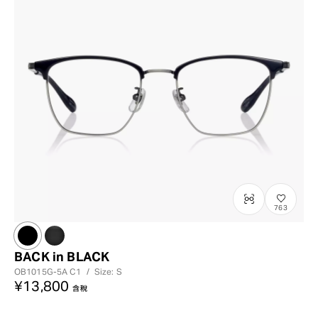
763
BACK in BLACK
OB1015G-5A
C1
/
Size: S
¥13,800
含稅