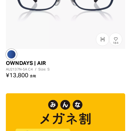
184
OWNDAYS | AIR
AU2137N-5A
C4
/
Size: S
¥13,800
含稅