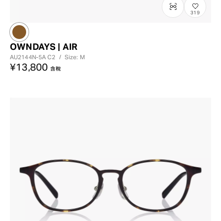
319
OWNDAYS | AIR
AU2144N-5A
C2
/
Size: M
¥13,800
含稅