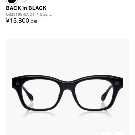
BACK in BLACK
OB2016G-5A
C1
/
Size: L
¥13,800
含稅