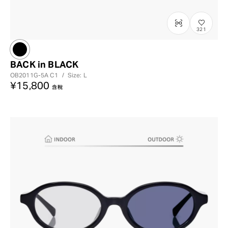
321
BACK in BLACK
OB2011G-5A
C1
/
Size: L
¥15,800
含稅