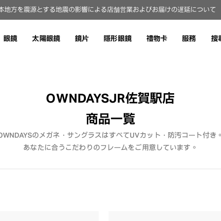
本地方を震源とする地震の影響による店舗営業およびお届けの遅延について（8
眼鏡
太陽眼鏡
鏡片
隱形眼鏡
禮物卡
服務
搜
OWNDAYSJR佐賀駅店
商品一覧
OWNDAYSのメガネ・サングラスはすべてUVカット・防汚コート付き
あなたに合うこだわりのフレームをご用意しています。