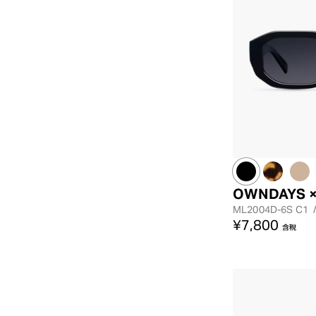
OWNDAYS ×
ML2004D-6S
C1
¥7,800
含稅