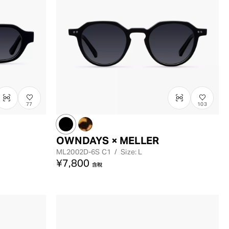
77
103
OWNDAYS × MELLER
ML2002D-6S
C1
/
Size: L
¥7,800
含稅