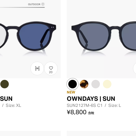
20
NEW
 SUN
OWNDAYS | SUN
/
Size: XL
SUN2127M-6S
C1
/
Size: L
¥8,800
含稅