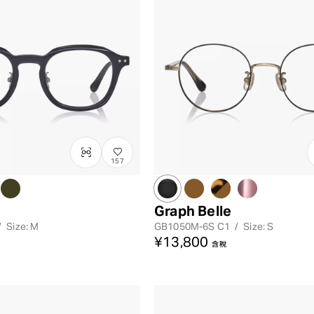
157
Graph Belle
/
Size: M
GB1050M-6S
C1
/
Size: S
¥13,800
含稅