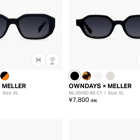
86
 MELLER
OWNDAYS × MELLER
/
Size: XL
ML2003D-6S
C1
/
Size: XL
¥7,800
含稅