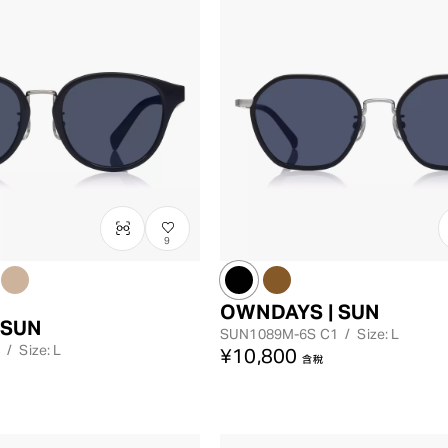
9
OWNDAYS | SUN
 SUN
SUN1089M-6S
C1
/
Size: L
/
Size: L
¥10,800
含稅