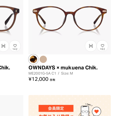
142
192
hik.
OWNDAYS × mukuena Chik.
ME2001G-5A
C1
/
Size: M
¥12,000
含稅