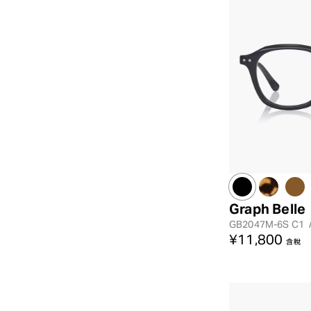
Graph Belle
GB2047M-6S
C1
¥11,800
含稅