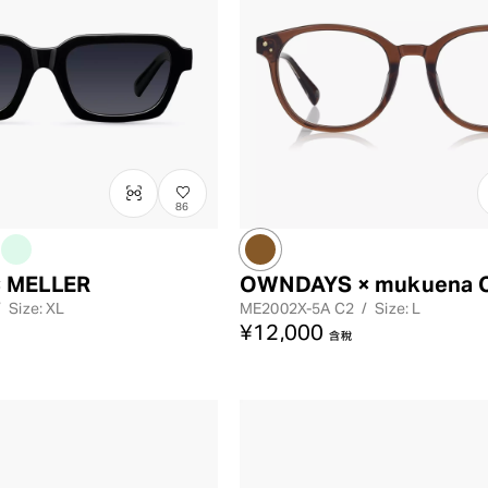
86
 MELLER
OWNDAYS × mukuena C
/
Size: XL
ME2002X-5A
C2
/
Size: L
¥12,000
含稅