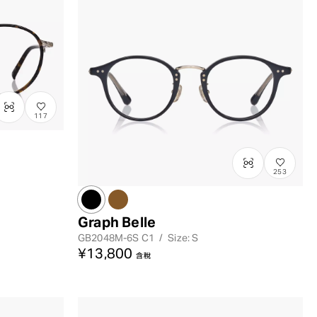
117
253
Graph Belle
GB2048M-6S
C1
/
Size: S
¥13,800
含稅