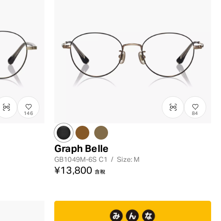
146
84
Graph Belle
GB1049M-6S
C1
/
Size: M
¥13,800
含稅