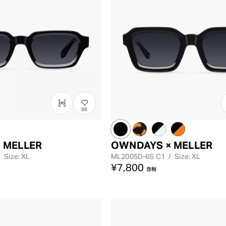
88
 MELLER
OWNDAYS × MELLER
/
Size: XL
ML2005D-6S
C1
/
Size: XL
¥7,800
含稅