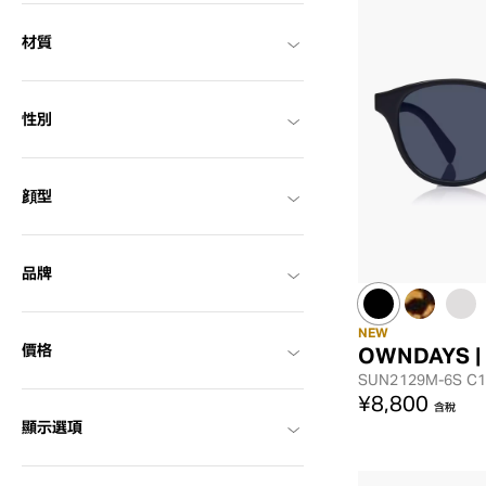
材質
性別
顔型
品牌
NEW
價格
OWNDAYS |
SUN2129M-6S
C1
¥8,800
含稅
顯示選項