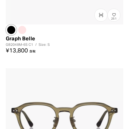
251
Graph Belle
GB2048M-6S
C1
/
Size: S
¥13,800
含稅