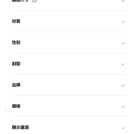
鏡框尺寸
材質
性別
顔型
品牌
17
價格
NEW
OWNDAYS | SUN
顯示選項
SUN2127M-6S
C1
/
Size: L