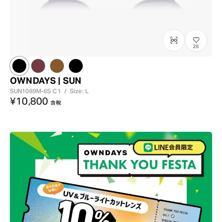
28
OWNDAYS | SUN
SUN1089M-6S
C1
/
Size: L
¥10,800
含稅