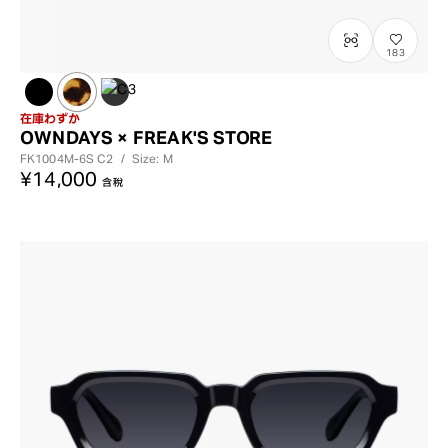
183
在庫わずか
OWNDAYS × FREAK'S STORE
FK1004M-6S
C2
/
Size: M
¥14,000
含稅