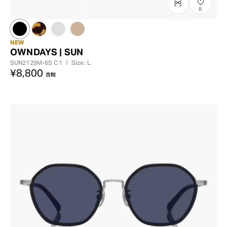
8
NEW
OWNDAYS | SUN
SUN2129M-6S
C1
/
Size: L
¥8,800
含稅