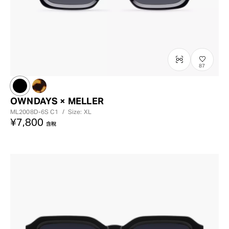
87
OWNDAYS × MELLER
ML2008D-6S
C1
/
Size: XL
¥7,800
含稅