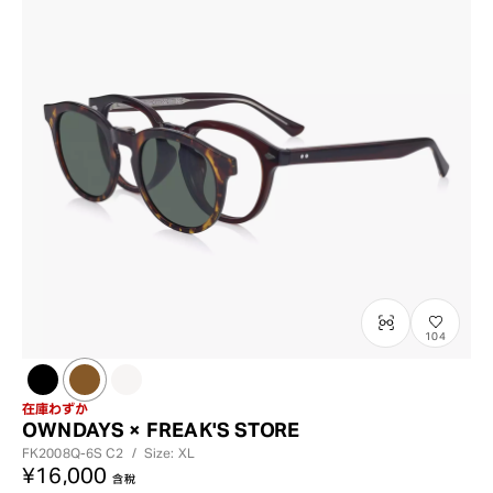
104
在庫わずか
OWNDAYS × FREAK'S STORE
FK2008Q-6S
C2
/
Size: XL
¥16,000
含稅