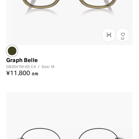
32
Graph Belle
GB2047M-6S
C4
/
Size: M
¥11,800
含稅