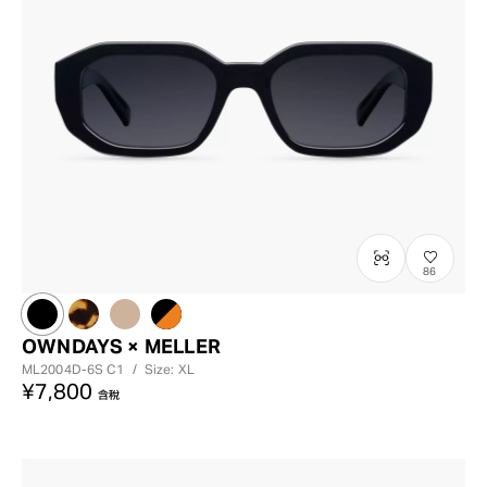
86
OWNDAYS × MELLER
ML2004D-6S
C1
/
Size: XL
¥7,800
含稅