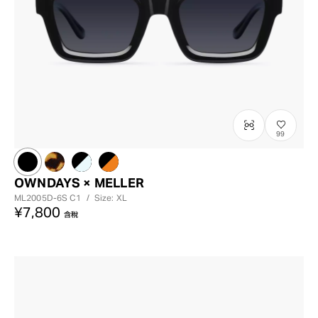
99
OWNDAYS × MELLER
ML2005D-6S
C1
/
Size: XL
¥7,800
含稅
?
+¥0