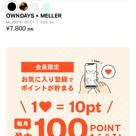
OWNDAYS × MELLER
ML2001D-6S
C1
/
Size: XL
¥7,800
含稅