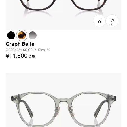
91
Graph Belle
GB2043M-6S
C2
/
Size: M
¥11,800
含稅