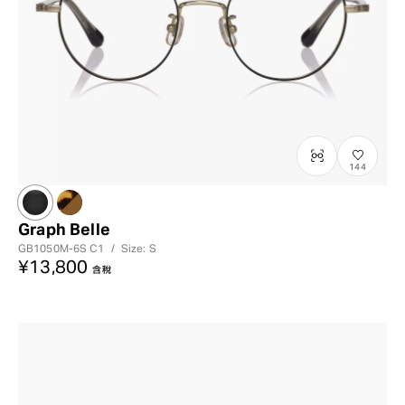
144
Graph Belle
GB1050M-6S
C1
/
Size: S
¥13,800
含稅