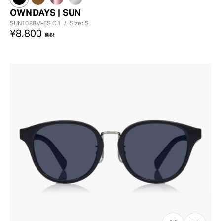
OWNDAYS | SUN
SUN1088M-6S
C1
/
Size: S
¥8,800
含稅