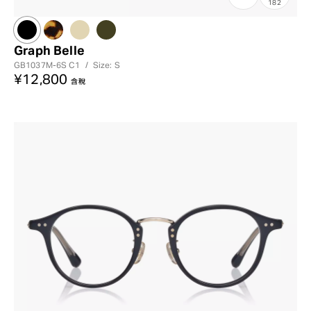
182
Graph Belle
GB1037M-6S
C1
/
Size: S
¥12,800
含稅