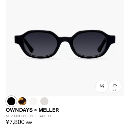
77
OWNDAYS × MELLER
ML2003D-6S
C1
/
Size: XL
¥7,800
含稅