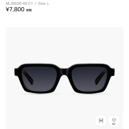
ML2002D-6S
C1
/
Size: L
¥7,800
含稅
86