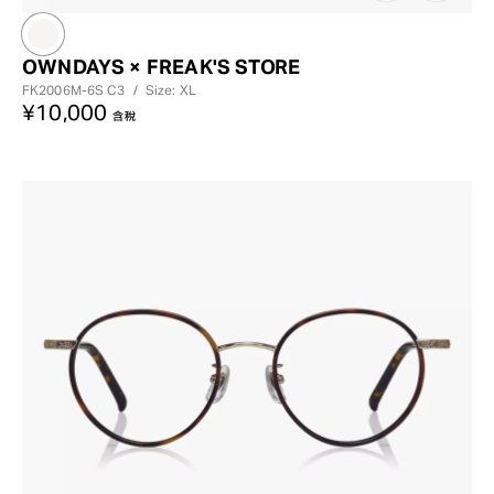
OWNDAYS × FREAK'S STORE
FK2006M-6S
C3
/
Size: XL
¥10,000
含稅