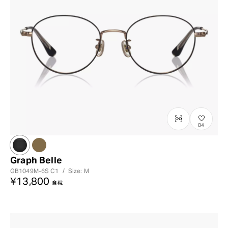
84
Graph Belle
GB1049M-6S
C1
/
Size: M
¥13,800
含稅