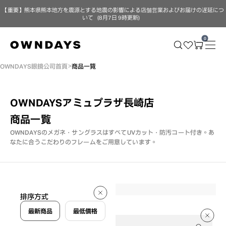
【重要】熊本県熊本地方を震源とする地震の影響による店舗営業およびお届けの遅延につ
いて（8月7日 9時更新）
0
OWNDAYS眼鏡公司首頁
商品一覽
OWNDAYSアミュプラザ長崎店
商品一覧
OWNDAYSのメガネ・サングラスはすべてUVカット・防汚コート付き。
あ
なたに合うこだわりのフレームをご用意しています。
297 件
排序方式
297 件
最新商品
最低價格