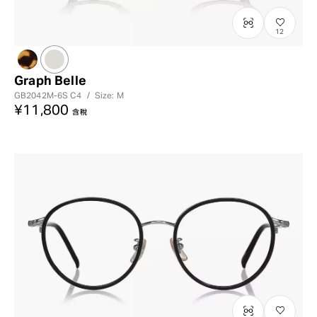
12
Graph Belle
GB2042M-6S
C4
/
Size: M
¥11,800
含稅