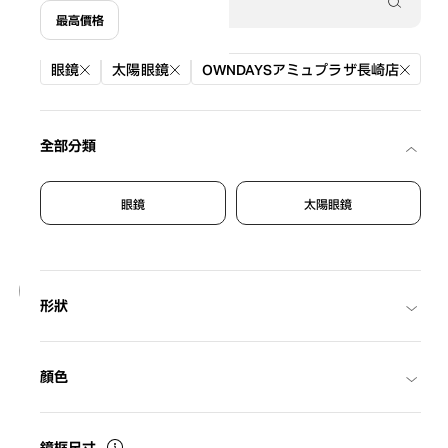
最高價格
篩選條件
眼鏡
太陽眼鏡
OWNDAYSアミュプラザ長崎店
全部分類
眼鏡
太陽眼鏡
20
形狀
NEW
OWNDAYS | SUN
SUN2128M-6S
C1
/
Size: XL
¥8,800
顏色
含稅