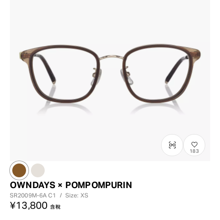
183
OWNDAYS × POMPOMPURIN
SR2009M-6A
C1
/
Size: XS
¥13,800
含稅