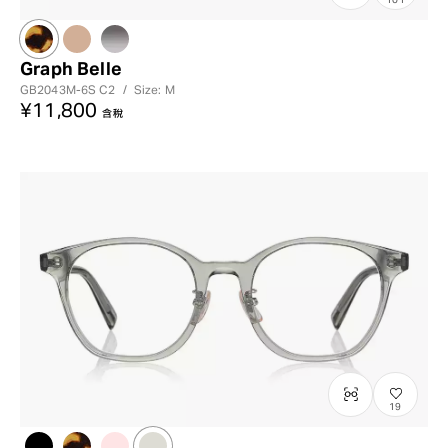
Graph Belle
GB2043M-6S
C2
/
Size: M
¥11,800
含稅
19