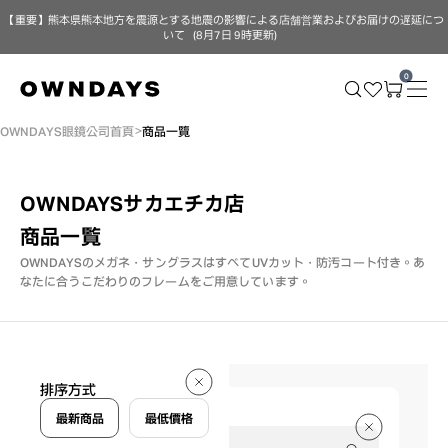
【重要】熊本県熊本地方を震源とする地震の影響による店舗営業およびお届けの遅延につ
いて（8月7日 9時更新）
0
OWNDAYS眼鏡公司首頁
商品一覽
OWNDAYSサカエチカ店
商品一覧
OWNDAYSのメガネ・サングラスはすべてUVカット・防汚コート付き。
あ
なたに合うこだわりのフレームをご用意しています。
255 件
排序方式
255 件
最新商品
最低價格