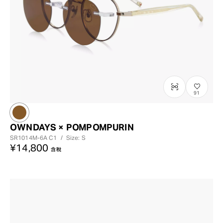
91
OWNDAYS × POMPOMPURIN
SR1014M-6A
C1
/
Size: S
¥14,800
含稅