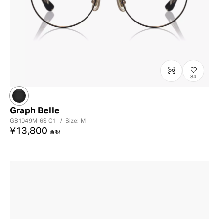
84
Graph Belle
GB1049M-6S
C1
/
Size: M
¥13,800
含稅
?
+¥0