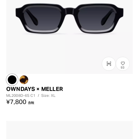
93
OWNDAYS × MELLER
ML2008D-6S
C1
/
Size: XL
¥7,800
含稅