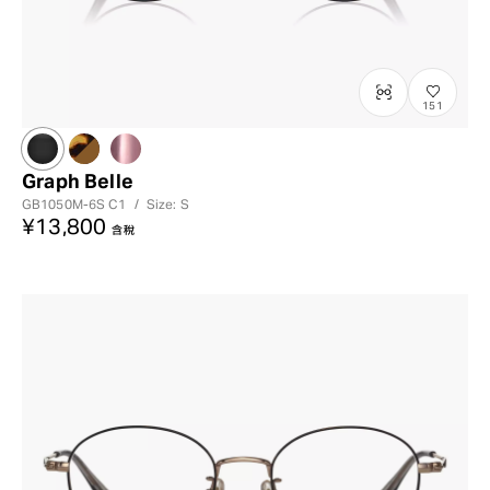
151
Graph Belle
GB1050M-6S
C1
/
Size: S
¥13,800
含稅