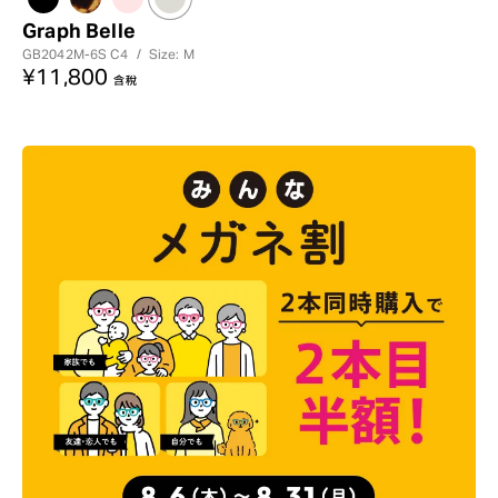
Graph Belle
GB2042M-6S
C4
/
Size: M
¥11,800
含稅