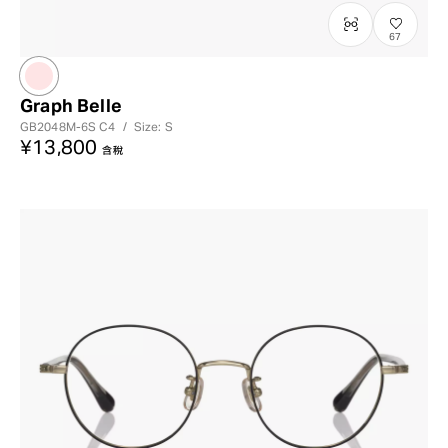
67
Graph Belle
GB2048M-6S
C4
/
Size: S
¥13,800
含稅