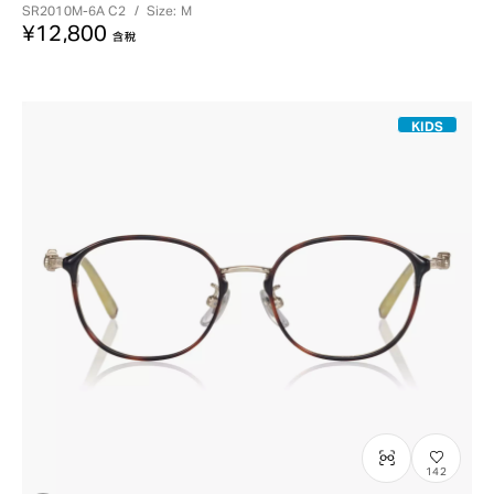
SR2010M-6A
C2
/
Size: M
¥12,800
含稅
KIDS
142