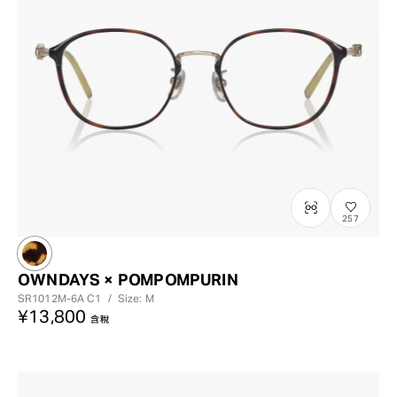
257
OWNDAYS × POMPOMPURIN
SR1012M-6A
C1
/
Size: M
¥13,800
含稅