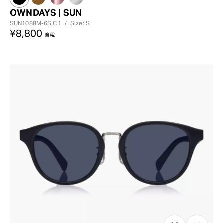
OWNDAYS | SUN
SUN1088M-6S
C1
/
Size: S
¥8,800
含稅