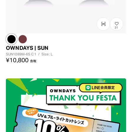
31
OWNDAYS | SUN
SUN1089M-6S
C1
/
Size: L
¥10,800
含稅