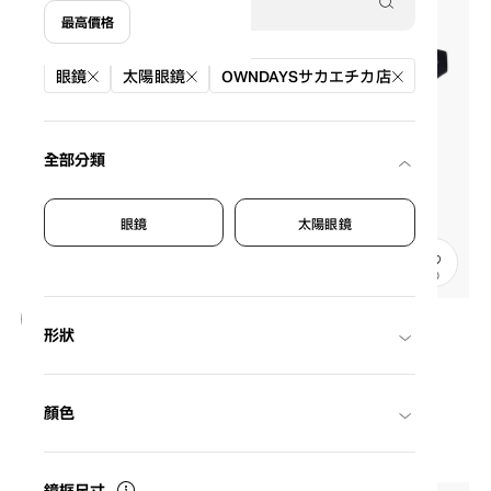
最高價格
篩選條件
眼鏡
太陽眼鏡
OWNDAYSサカエチカ店
全部分類
眼鏡
太陽眼鏡
20
形狀
NEW
OWNDAYS | SUN
SUN2128M-6S
C1
/
Size: XL
¥8,800
顏色
含稅