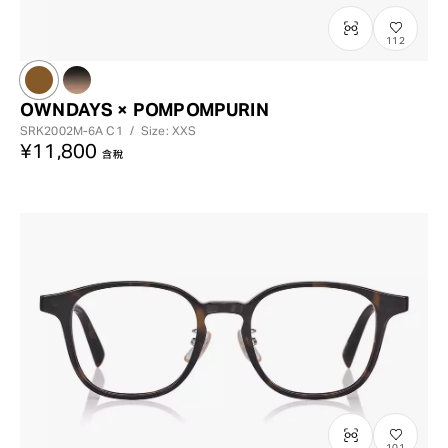
112
OWNDAYS × POMPOMPURIN
SRK2002M-6A
C1
/
Size: XXS
¥11,800
含稅
101