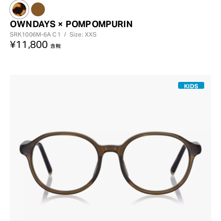
OWNDAYS × POMPOMPURIN
SRK1006M-6A
C1
/
Size: XXS
¥11,800
含稅
KIDS