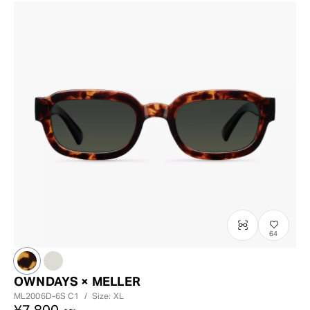
64
OWNDAYS × MELLER
ML2006D-6S
C1
/
Size: XL
¥7,800