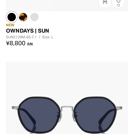
12
NEW
OWNDAYS | SUN
SUN2129M-6S
C1
/
Size: L
¥8,800
含稅