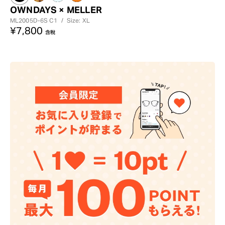
OWNDAYS × MELLER
ML2005D-6S
C1
/
Size: XL
¥7,800
含稅