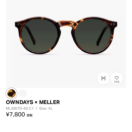
106
OWNDAYS × MELLER
ML2007D-6S
C1
/
Size: XL
¥7,800
含稅