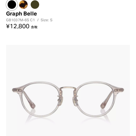
Graph Belle
GB1037M-6S
C1
/
Size: S
¥12,800
含稅