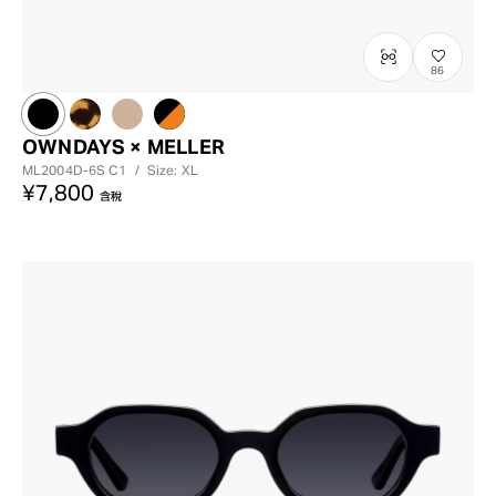
86
OWNDAYS × MELLER
ML2004D-6S
C1
/
Size: XL
¥7,800
含稅