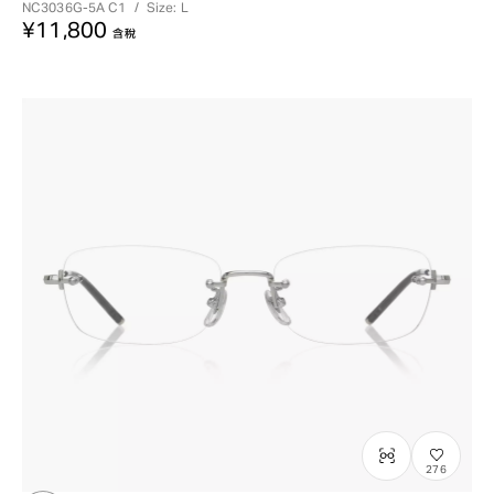
NC3036G-5A
C1
/
Size: L
¥11,800
含稅
276