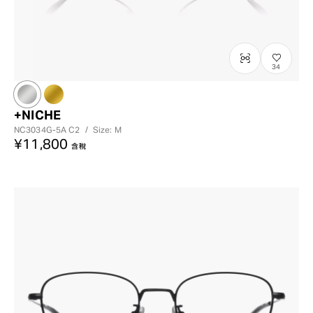
34
+NICHE
NC3034G-5A
C2
/
Size: M
¥11,800
含稅