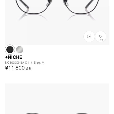
146
+NICHE
NC3033G-5A
C1
/
Size: M
¥11,800
含稅