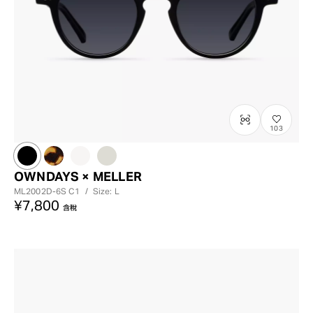
103
OWNDAYS × MELLER
ML2002D-6S
C1
/
Size: L
¥7,800
含稅