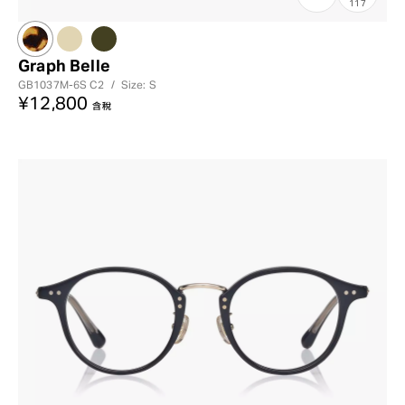
117
Graph Belle
GB1037M-6S
C2
/
Size: S
¥12,800
含稅