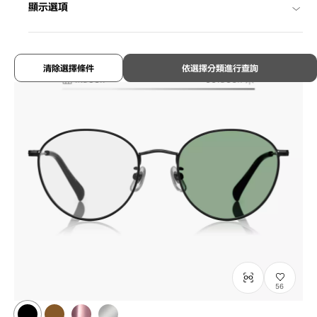
¥8,800
顯示選項
含稅
清除選擇條件
依選擇分類進行查詢
56