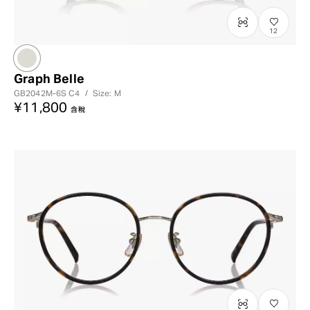
12
Graph Belle
GB2042M-6S
C4
/
Size: M
¥11,800
含稅