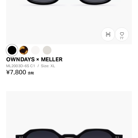
77
OWNDAYS × MELLER
ML2003D-6S
C1
/
Size: XL
¥7,800
含稅