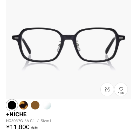
?
+¥0
186
+NICHE
NC3037G-5A
C1
/
Size: L
¥11,800
含稅