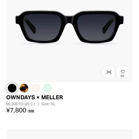
86
OWNDAYS × MELLER
ML2001D-6S
C1
/
Size: XL
¥7,800
含稅