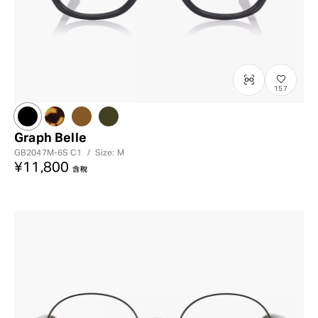
157
Graph Belle
GB2047M-6S
C1
/
Size: M
¥11,800
含稅