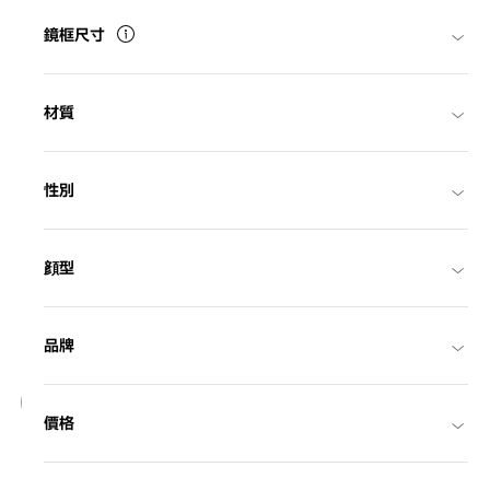
鏡框尺寸
材質
性別
顔型
品牌
18
價格
NEW
OWNDAYS | SUN
SUN2127M-6S
C1
/
Size: L