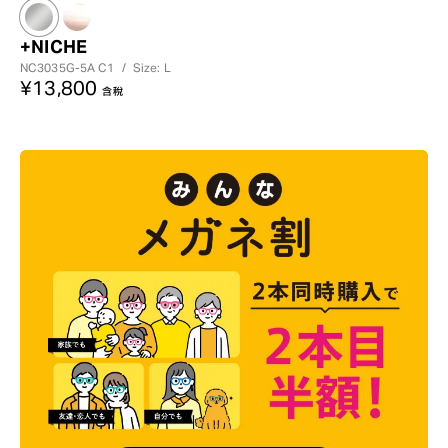
+NICHE
NC3035G-5A
C1
/
Size: L
¥13,800
含稅