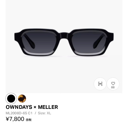
88
OWNDAYS × MELLER
ML2008D-6S
C1
/
Size: XL
¥7,800
含稅