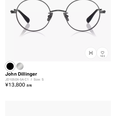
183
John Dillinger
JD1050X-5A
C1
/
Size: S
¥13,800
含稅