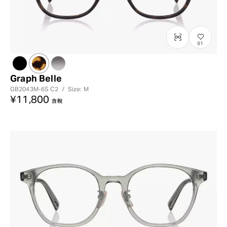
91
Graph Belle
GB2043M-6S
C2
/
Size: M
¥11,800
含稅