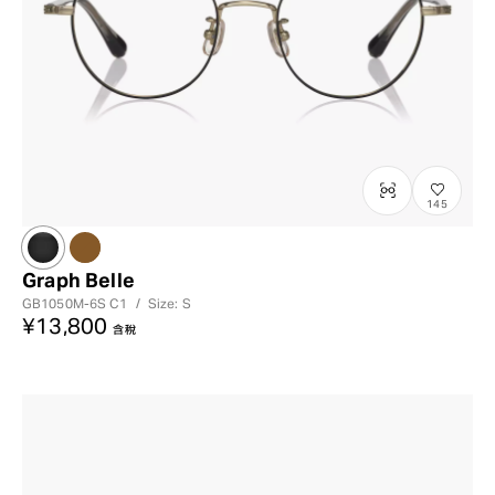
145
Graph Belle
GB1050M-6S
C1
/
Size: S
¥13,800
含稅