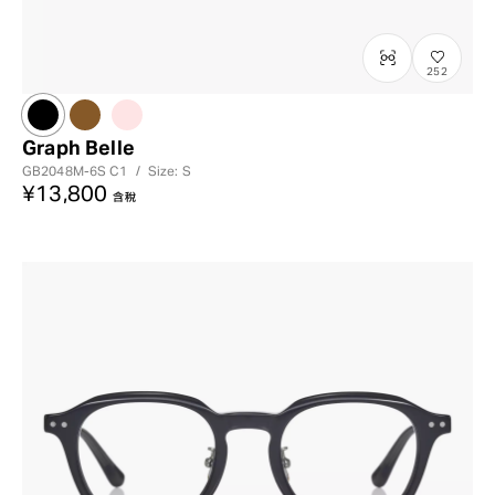
252
Graph Belle
GB2048M-6S
C1
/
Size: S
¥13,800
含稅