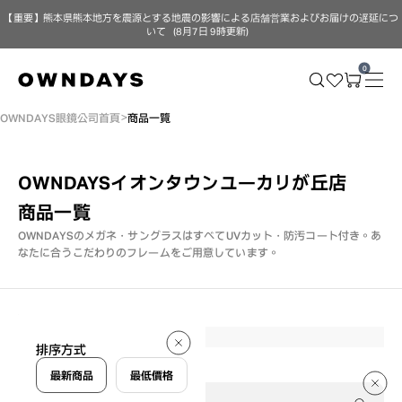
【重要】熊本県熊本地方を震源とする地震の影響による店舗営業およびお届けの遅延につ
いて（8月7日 9時更新）
0
OWNDAYS眼鏡公司首頁
商品一覽
OWNDAYSイオンタウンユーカリが丘店
商品一覧
OWNDAYSのメガネ・サングラスはすべてUVカット・防汚コート付き。
あ
なたに合うこだわりのフレームをご用意しています。
268 件
排序方式
268 件
最新商品
最低價格