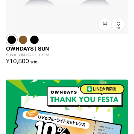
28
OWNDAYS | SUN
SUN1089M-6S
C1
/
Size: L
¥10,800
含稅