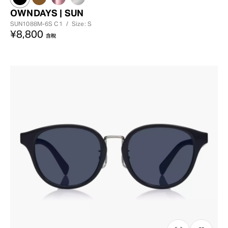
OWNDAYS | SUN
SUN1088M-6S
C1
/
Size: S
¥8,800
含稅