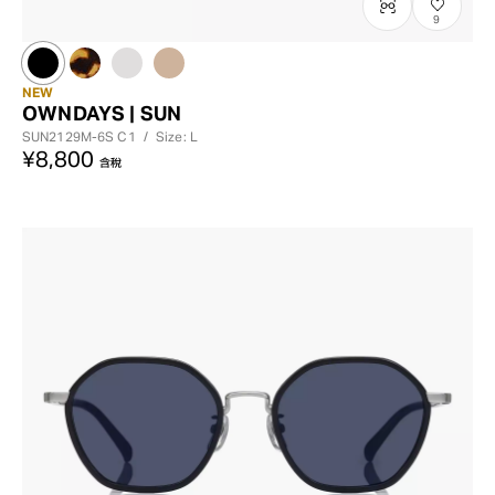
9
NEW
OWNDAYS | SUN
SUN2129M-6S
C1
/
Size: L
¥8,800
含稅