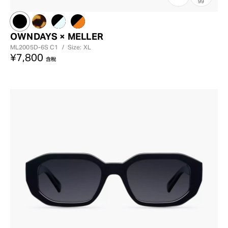
99
OWNDAYS × MELLER
ML2005D-6S
C1
/
Size: XL
¥7,800
含稅