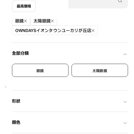
最高價格
篩選條件
眼鏡
太陽眼鏡
OWNDAYSイオンタウンユーカリが丘店
全部分類
眼鏡
太陽眼鏡
20
NEW
OWNDAYS | SUN
形狀
SUN2128M-6S
C1
/
Size: XL
¥8,800
含稅
顏色