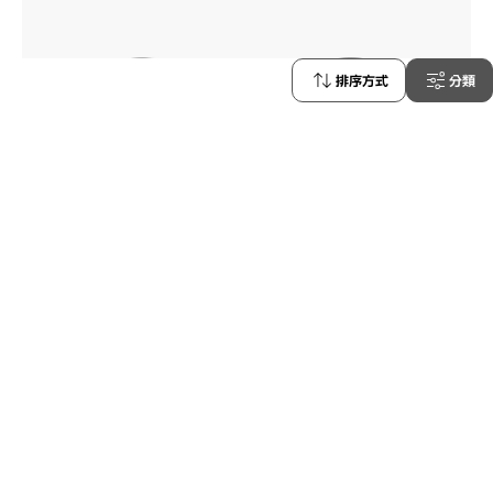
排序方式
分類
186
OWNDAYS | AIR
AU2149N-5A
C1
/
Size: L
¥13,800
含稅