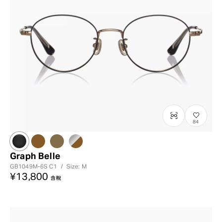
84
Graph Belle
GB1049M-6S
C1
/
Size: M
¥13,800
含稅