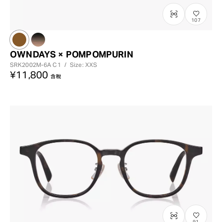
107
OWNDAYS × POMPOMPURIN
SRK2002M-6A
C1
/
Size: XXS
¥11,800
含稅
91