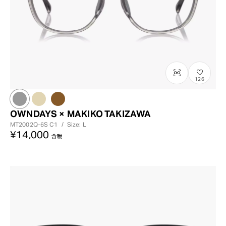
126
OWNDAYS × MAKIKO TAKIZAWA
MT2002Q-6S
C1
/
Size: L
¥14,000
含稅