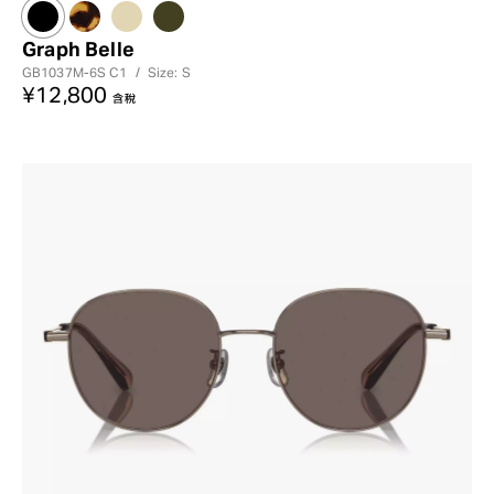
Graph Belle
GB1037M-6S
C1
/
Size: S
¥12,800
含稅