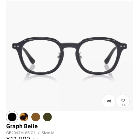
?
+¥0
156
Graph Belle
GB2047M-6S
C1
/
Size: M
¥11,800