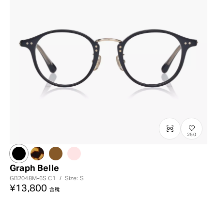
250
Graph Belle
GB2048M-6S
C1
/
Size: S
¥13,800
含稅