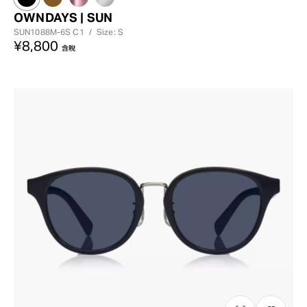
OWNDAYS | SUN
SUN1088M-6S
C1
/
Size: S
¥8,800
含稅