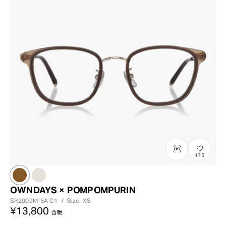
175
OWNDAYS × POMPOMPURIN
SR2009M-6A
C1
/
Size: XS
¥13,800
含稅