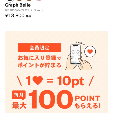
Graph Belle
GB1050M-6S
C1
/
Size: S
¥13,800
含稅