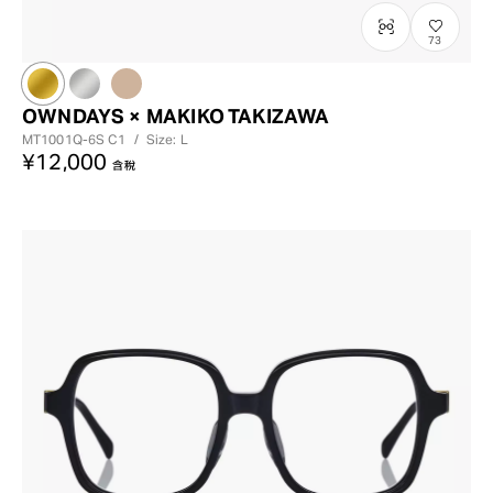
73
OWNDAYS × MAKIKO TAKIZAWA
MT1001Q-6S
C1
/
Size: L
¥12,000
含稅