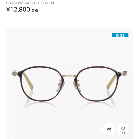
SR2010M-6A
C1
/
Size: M
¥12,800
含稅
KIDS
138