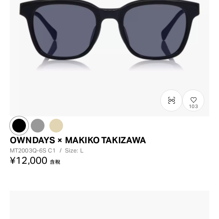
103
OWNDAYS × MAKIKO TAKIZAWA
MT2003Q-6S
C1
/
Size: L
¥12,000
含稅