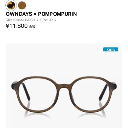
OWNDAYS × POMPOMPURIN
SRK1006M-6A
C1
/
Size: XXS
¥11,800
含稅
KIDS