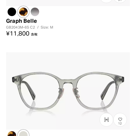
Graph Belle
GB2043M-6S
C2
/
Size: M
¥11,800
含稅
12