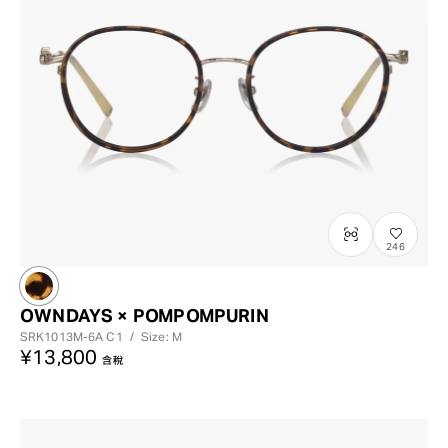
246
OWNDAYS × POMPOMPURIN
SRK1013M-6A
C1
/
Size: M
¥13,800
含稅