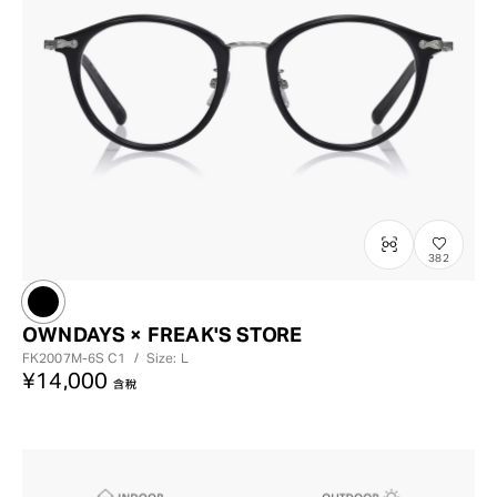
382
OWNDAYS × FREAK'S STORE
FK2007M-6S
C1
/
Size: L
¥14,000
含稅