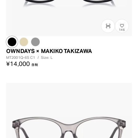
146
OWNDAYS × MAKIKO TAKIZAWA
MT2001Q-6S
C1
/
Size: L
¥14,000
含稅