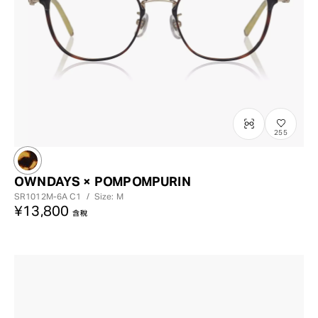
255
OWNDAYS × POMPOMPURIN
SR1012M-6A
C1
/
Size: M
¥13,800
含稅