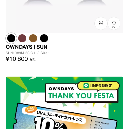
27
OWNDAYS | SUN
SUN1089M-6S
C1
/
Size: L
¥10,800
含稅