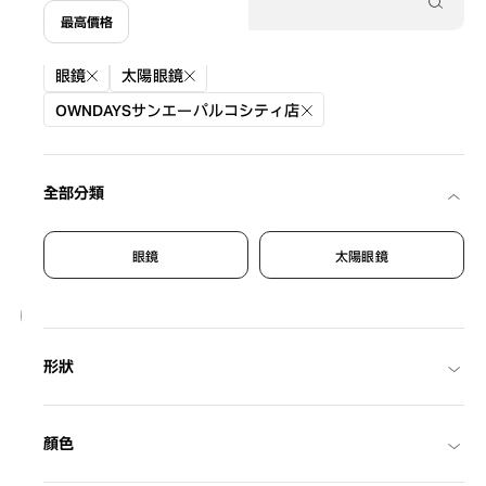
最高價格
篩選條件
眼鏡
太陽眼鏡
OWNDAYSサンエーパルコシティ店
全部分類
眼鏡
太陽眼鏡
19
NEW
OWNDAYS | SUN
形狀
SUN2128M-6S
C1
/
Size: XL
¥8,800
含稅
顏色