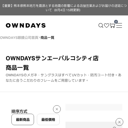
【重要】熊本県熊本地方を震源とする地震の影響による店舗営業およびお届けの遅延につ
いて（8月4日 15時更新）
0
OWNDAYS眼鏡公司首頁
商品一覽
OWNDAYSサンエーパルコシティ店
商品一覧
OWNDAYSのメガネ・サングラスはすべてUVカット・防汚コート付き。
あ
なたに合うこだわりのフレームをご用意しています。
340 件
排序方式
340 件
最新商品
最低價格