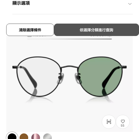
¥8,800
顯示選項
含稅
清除選擇條件
依選擇分類進行查詢
55