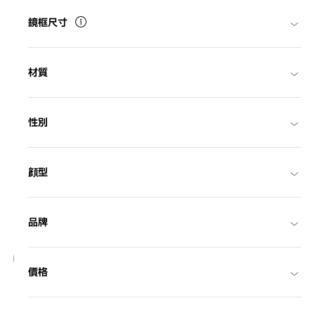
鏡框尺寸
材質
性別
顔型
品牌
17
價格
NEW
OWNDAYS | SUN
SUN2127M-6S
C1
/
Size: L