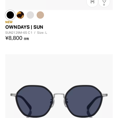
8
NEW
OWNDAYS | SUN
SUN2129M-6S
C1
/
Size: L
¥8,800
含稅