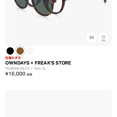
100
在庫わずか
OWNDAYS × FREAK'S STORE
FK2008Q-6S
C2
/
Size: XL
¥16,000
含稅