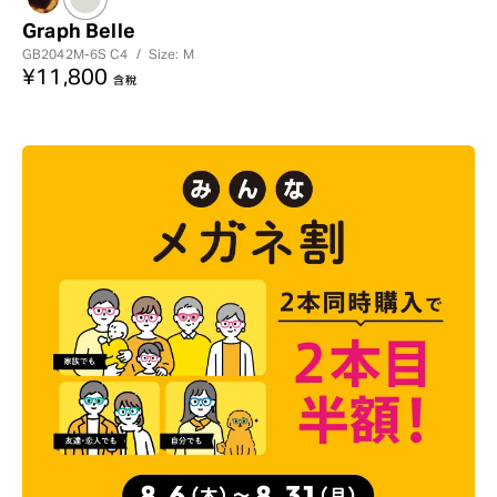
Graph Belle
GB2042M-6S
C4
/
Size: M
¥11,800
含稅