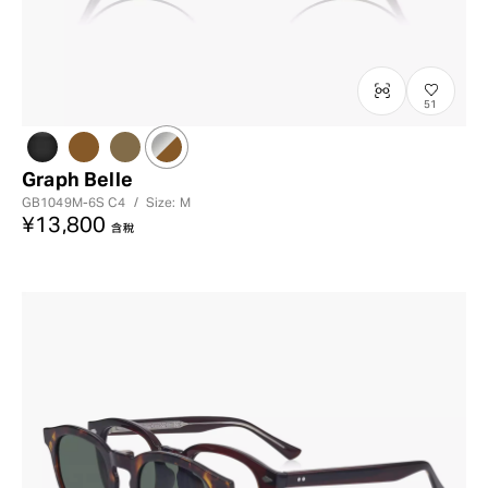
51
Graph Belle
GB1049M-6S
C4
/
Size: M
¥13,800
含稅