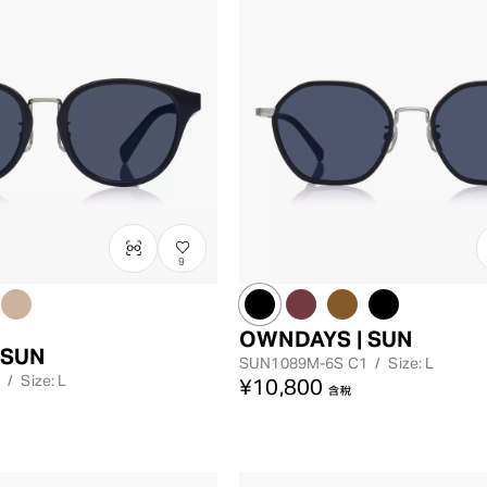
9
OWNDAYS | SUN
 SUN
SUN1089M-6S
C1
/
Size: L
/
Size: L
¥10,800
含稅