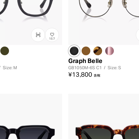
157
Graph Belle
/
Size: M
GB1050M-6S
C1
/
Size: S
¥13,800
含稅