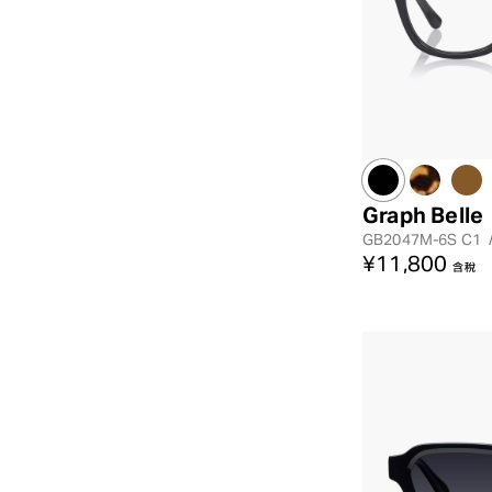
Graph Belle
GB2047M-6S
C1
¥11,800
含稅