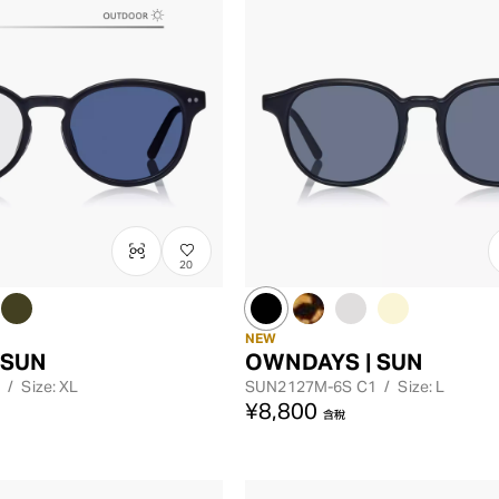
20
NEW
 SUN
OWNDAYS | SUN
/
Size: XL
SUN2127M-6S
C1
/
Size: L
¥8,800
含稅