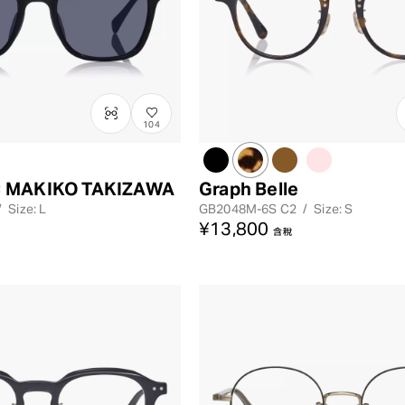
104
 MAKIKO TAKIZAWA
Graph Belle
/
Size: L
GB2048M-6S
C2
/
Size: S
¥13,800
含稅