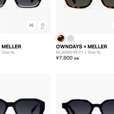
91
 MELLER
OWNDAYS × MELLER
/
Size: XL
ML2006D-6S
C1
/
Size: XL
¥7,800
含稅