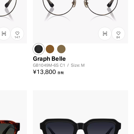
147
84
Graph Belle
GB1049M-6S
C1
/
Size: M
¥13,800
含稅