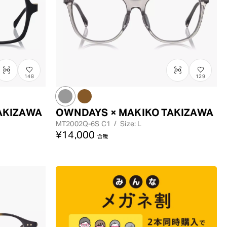
148
129
AKIZAWA
OWNDAYS × MAKIKO TAKIZAWA
MT2002Q-6S
C1
/
Size: L
¥14,000
含稅