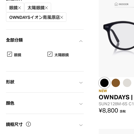
眼鏡
太陽眼鏡
OWNDAYSイオン南風原店
全部分類
眼鏡
太陽眼鏡
形狀
NEW
OWNDAYS |
顏色
SUN2128M-6S
C1
AR
3D
¥8,800
含稅
鏡框尺寸