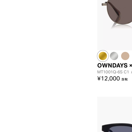
OWNDAYS ×
MT1001Q-6S
C1
¥12,000
含稅