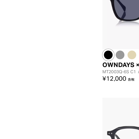
OWNDAYS ×
MT2003Q-6S
C1
¥12,000
含稅