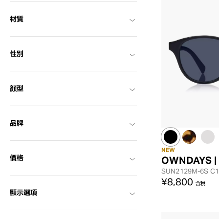
材質
性別
顔型
品牌
NEW
價格
OWNDAYS |
SUN2129M-6S
C1
¥8,800
含稅
顯示選項