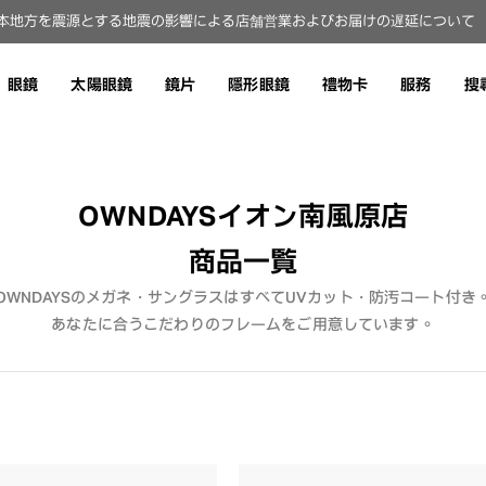
本地方を震源とする地震の影響による店舗営業およびお届けの遅延について（8
眼鏡
太陽眼鏡
鏡片
隱形眼鏡
禮物卡
服務
搜
OWNDAYSイオン南風原店
商品一覧
OWNDAYSのメガネ・サングラスはすべてUVカット・防汚コート付き
あなたに合うこだわりのフレームをご用意しています。