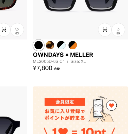
63
99
OWNDAYS × MELLER
ML2005D-6S
C1
/
Size: XL
¥7,800
含稅