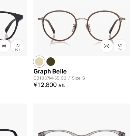
104
74
Graph Belle
GB1037M-6S
C3
/
Size: S
¥12,800
含稅