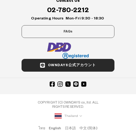
Contact Us
02-780-2212
Operating Hours
Mon-Fri 9:30 - 18:30
FAQs
OWNDAYS公式アカウント
COPYRIGHT (C) OWNDAYS co., ltd. ALL
RIGHTS RESERVED.
Thailand
ไทย
English
日本語
中文 (简体)