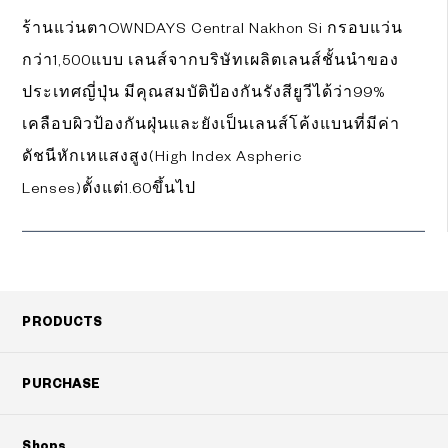
ร้านแว่นตาOWNDAYS Central Nakhon Si กรอบแว่น
กว่า1,500แบบ เลนส์จากบริษัทเผลิตเลนส์ชั้นนำของ
ประเทศญี่ปุ่น มีคุณสมบัติป้องกันรังสียูวีได้ว่า99%
เคลือบผิวป้องกันฝุ่นและยังเป็นเลนส์โค้งแบนที่มีค่า
ดัชนีหักเหแสงสูง(High Index Aspheric
Lenses)ตั้งแต่1.60ขึ้นไป
Googleマップで見る
PRODUCTS
PURCHASE
Shops