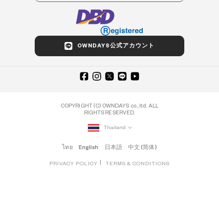
OWNDAYS公式アカウント
COPYRIGHT (C) OWNDAYS co., ltd. ALL
RIGHTS RESERVED.
Thailand
ไทย
English
日本語
中文 (简体)
PRIVACY POLICY
TERMS & CONDITIONS