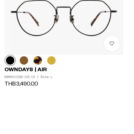
OWNDAYS | AIR
MM1005B-0S C1
/
Size: L
THB3,490.00