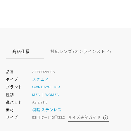
商品仕様
対応レンズ (オンラインストア)
品番
AF2002W-9A
タイプ
スクエア
ブランド
OWNDAYS | AIR
性別
MEN
WOMEN
鼻パッド
Asian fit
素材
樹脂
ステンレス
サイズ
53□17－140○33.0
サイズ表記ガイド