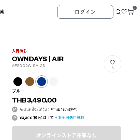
0
検索
ログイン
入荷待ち
OWNDAYS | AIR
AF2002W-9A C3
3
ブルー
THB3,490.00
คะแนนที่จะได้รับ：
175
หมายเหตุ
(5%)
¥3,300(税込)以上で
日本全国送料無料
オンラインストア在庫なし