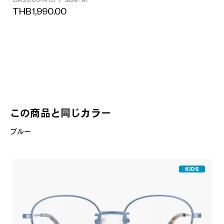
OR2005-N C1
/
Size: M
THB1,990.00
この商品と同じカラー
ブルー
KIDS