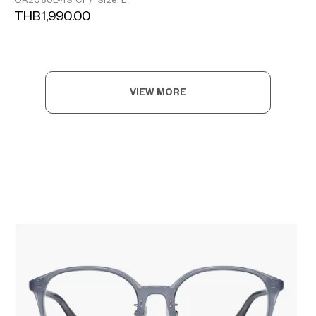
OR2080L-4S C1
/
Size: L
THB1,990.00
VIEW MORE