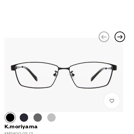
K.moriyama
KM1140G-0S C1