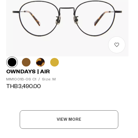
OWNDAYS | AIR
MM1001B-0S C1
/
Size: M
THB3,490.00
VIEW MORE