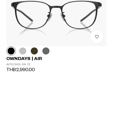
OWNDAYS | AIR
AF1034G-3A C1
THB2,990.00