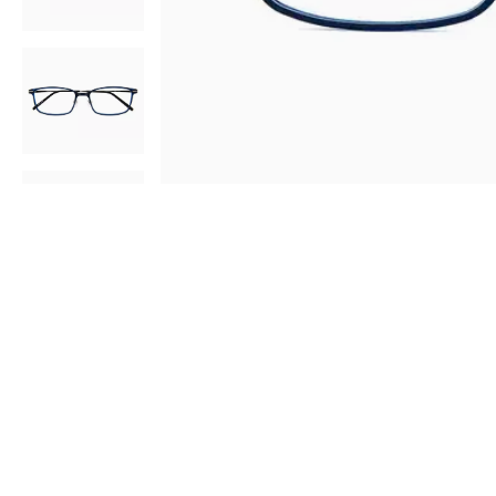
AR
3D