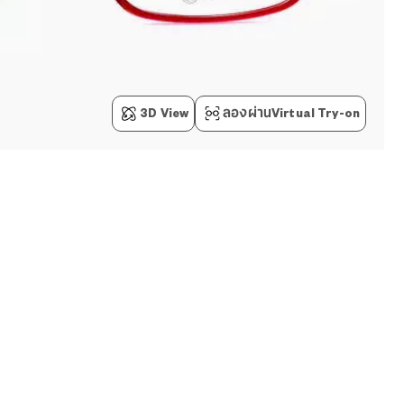
3D View
ลองผ่านVirtual Try-on