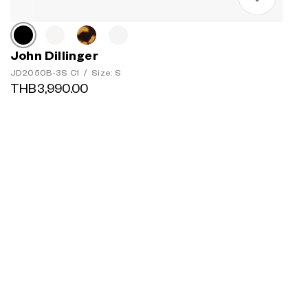
John Dillinger
JD2050B-3S C1
/
Size: S
THB3,990.00