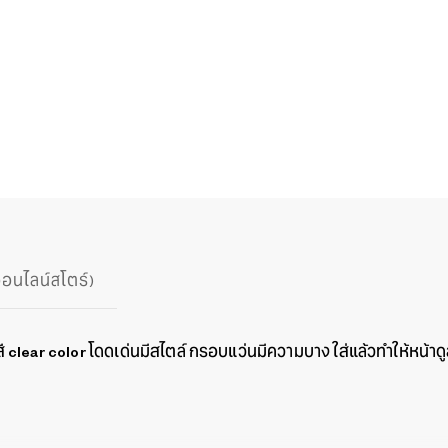
ออนไลน์สโตร์)
clear color โดดเด่นมีสไตล์ กรอบแว่นมีความบาง ใส่แล้วทำให้หน้าดูสด