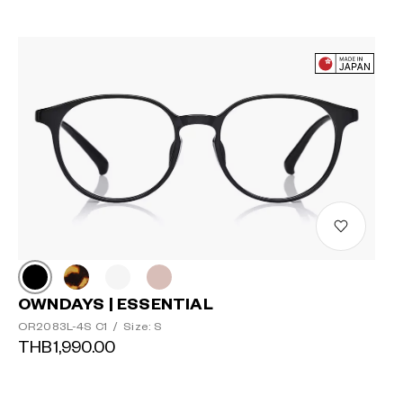
OWNDAYS | ESSENTIAL
OR2083L-4S C1
/
Size: S
THB1,990.00