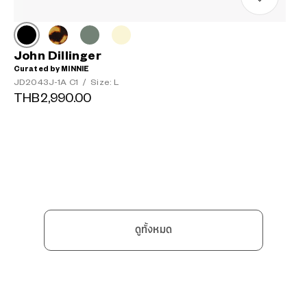
John Dillinger
Curated by MINNIE
JD2043J-1A C1
/
Size: L
THB2,990.00
ดูทั้งหมด