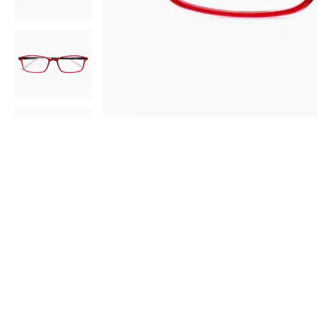
AR
3D