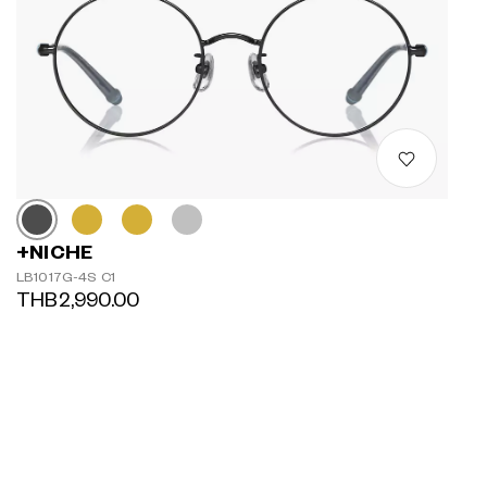
+NICHE
LB1017G-4S C1
THB2,990.00