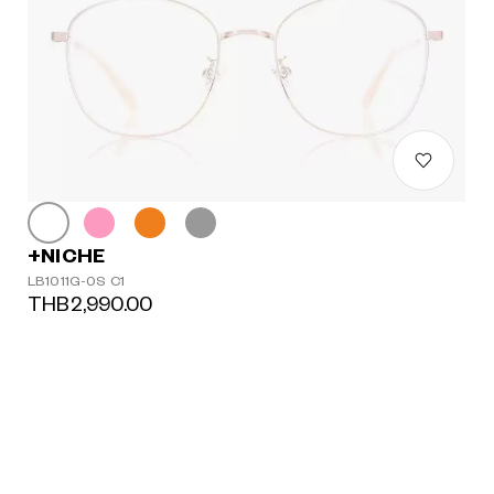
+NICHE
LB1011G-0S C1
THB2,990.00