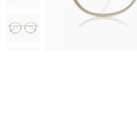
AR
3D