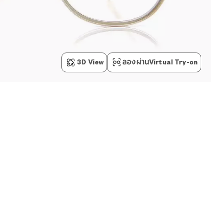
3D View
ลองผ่านVirtual Try-on