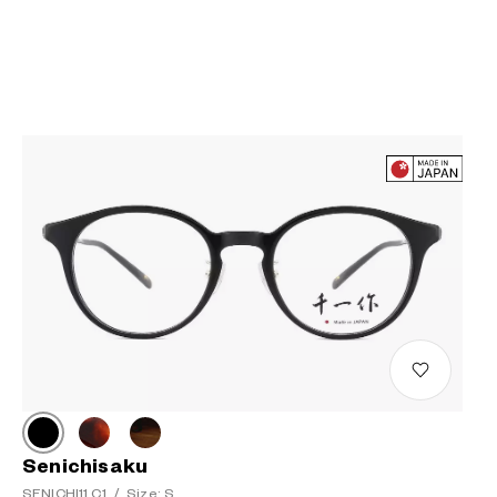
Senichisaku
SENICHI11 C1
/
Size: S