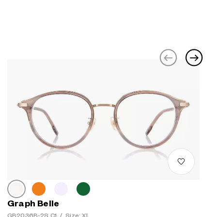
Graph Belle
GB2036B-2S C1
/
Size: XL