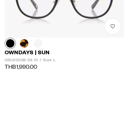
OWNDAYS | SUN
CSU2002B-2S C1
/
Size: L
THB1,990.00