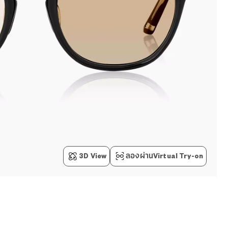
3D View
ลองผ่านVirtual Try-on