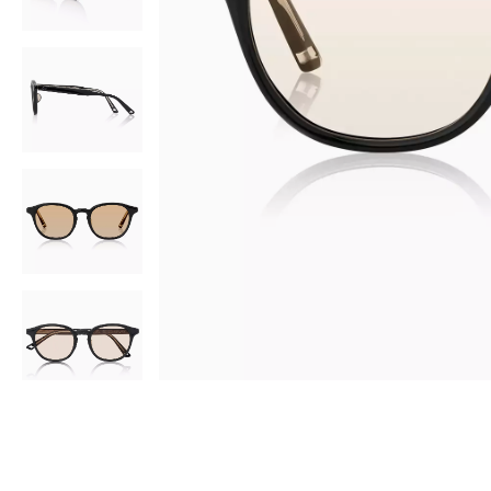
AR
3D