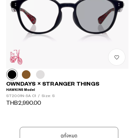
OWNDAYS × STRANGER THINGS
HAWKINS Model
ST2001N-5A C1
/
Size: S
THB2,990.00
ดูทั้งหมด