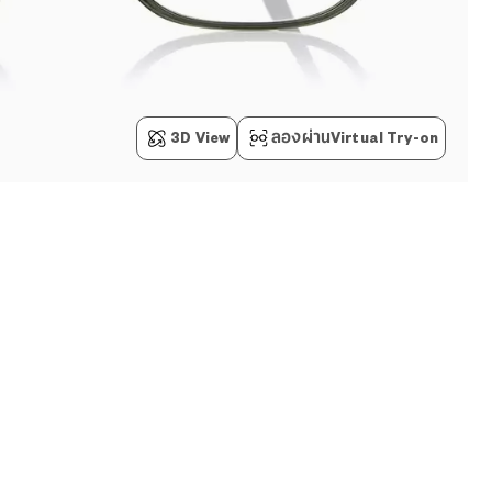
3D View
ลองผ่านVirtual Try-on