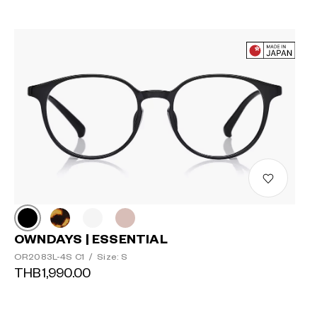
OWNDAYS | ESSENTIAL
OR2083L-4S C1
/
Size: S
THB1,990.00