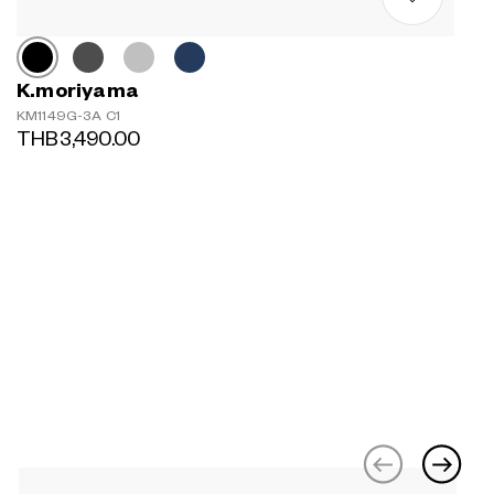
K.moriyama
KM1149G-3A C1
THB3,490.00