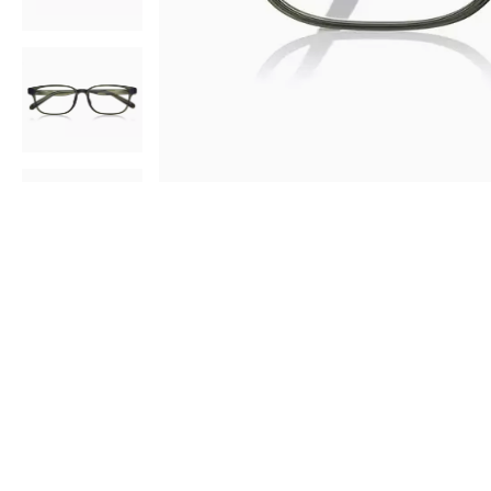
AR
3D