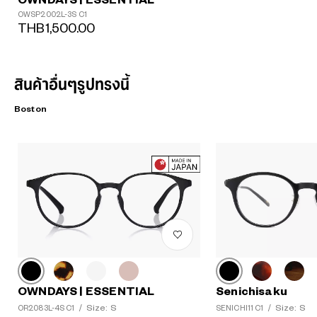
OWNDAYS | ESSENTIAL
OWSP2002L-3S C1
THB1,500.00
สินค้าอื่นๆรูปทรงนี้
Boston
OWNDAYS | ESSENTIAL
Senichisaku
Size: S
Size: S
OR2083L-4S C1
/
SENICHI11 C1
/