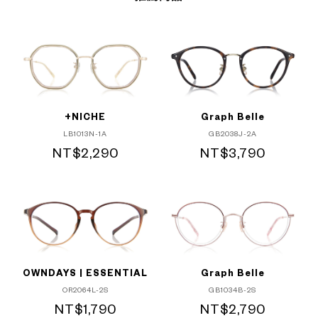
+NICHE
Graph Belle
LB1013N-1A
GB2038J-2A
NT$2,290
NT$3,790
OWNDAYS | ESSENTIAL
Graph Belle
OR2064L-2S
GB1034B-2S
NT$1,790
NT$2,790