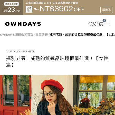
★官方網站限定★ 8/7~8/9 週末快閃限定優惠
距離優惠結束
3902
NT$
23
適用
OFF
Max
請按此
商品
只剩
小時
0
OWNDAYS眼鏡公司首頁
文章列表
揮別老氣，成熟的質感品味鏡框最佳選！【女性
2023.01.20 | FASHION
揮別老氣，成熟的質感品味鏡框最佳選！【女性
篇】