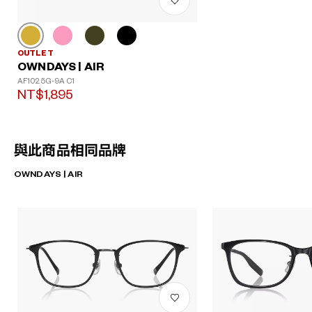
OUTLET
OWNDAYS | AIR
AF1025G-9A C1
NT$1,895
與此商品相同品牌
OWNDAYS | AIR