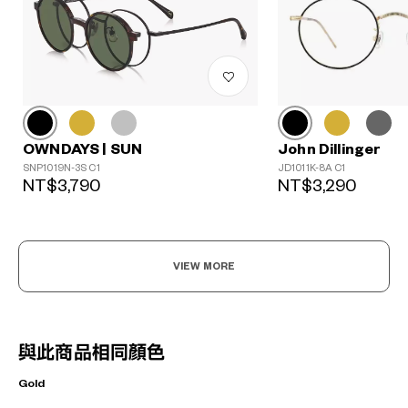
John Dillinger
OWNDAYS | SUN
JD1011K-8A C1
SNP1019N-3S C1
NT$3,290
NT$3,790
VIEW MORE
與此商品相同顏色
Gold