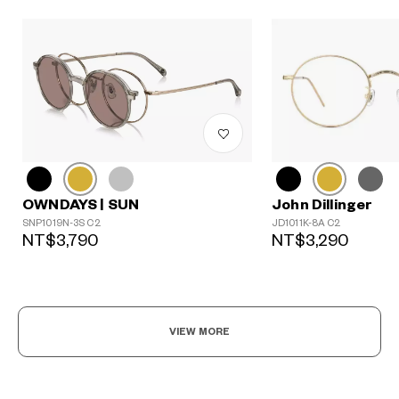
John Dillinger
OWNDAYS | SUN
JD1011K-8A C2
SNP1019N-3S C2
NT$3,290
NT$3,790
VIEW MORE