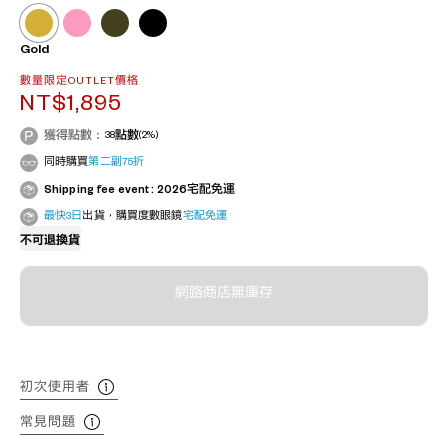
Gold
數量限定OUTLET價格
NT$1,895
獲得點數：
38
點數
(2%)
同時購買
第二副75折
Shipping fee event : 2026宅配免運
最快3日
出貨，購買度數眼鏡
宅配免運
不可退換貨
網路商店無庫存
初次使用者
常見問題