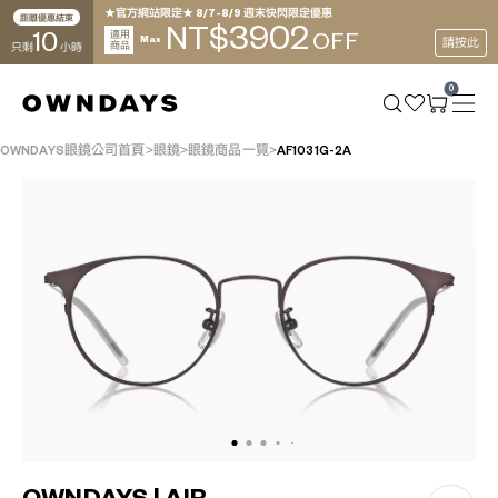
★官方網站限定★ 8/7~8/9 週末快閃限定優惠
距離優惠結束
3902
NT$
10
適用
OFF
Max
請按此
商品
只剩
小時
0
OWNDAYS眼鏡公司首頁
眼鏡
眼鏡商品一覽
AF1031G-2A