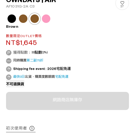
OWNDAYS | AIR
AF1031G-2A C3
27
Brown
數量限定OUTLET價格
NT$1,645
獲得點數：
33
點數
(2%)
同時購買
第二副75折
Shipping fee event : 2026宅配免運
最快3日
出貨，購買度數眼鏡
宅配免運
不可退換貨
網路商店無庫存
初次使用者