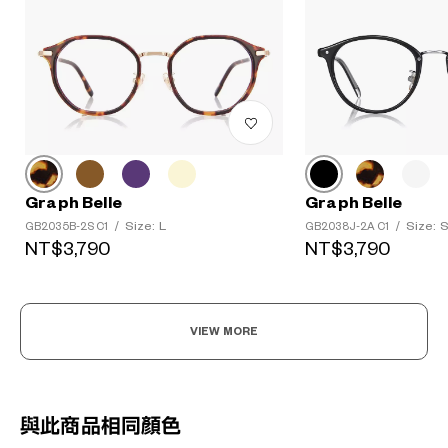
Graph Belle
Graph Belle
Size: L
Size: 
GB2035B-2S C1
/
GB2038J-2A C1
/
NT$3,790
NT$3,790
VIEW MORE
與此商品相同顏色