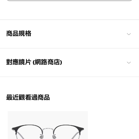
輕盈舒適，柔軟具彈性。
為了達到如空氣般的輕盈感受，採用超輕且超耐用的材料開發。鏡
框經過精心設計，防滑且舒適貼合，長時間使用也不會感到疲勞，
感受無壓力感的金屬鏡框。
商品規格
OWNDAYS | AIR 商品一覽
對應鏡片 (網路商店)
最近觀看過商品