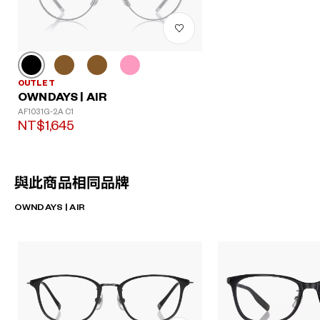
OUTLET
OWNDAYS | AIR
AF1031G-2A C1
NT$1,645
與此商品相同品牌
OWNDAYS | AIR