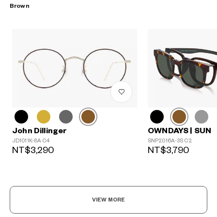
Brown
John Dillinger
OWNDAYS | SUN
JD1011K-8A C4
SNP2016A-3S C2
NT$3,290
NT$3,790
VIEW MORE