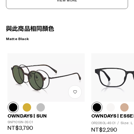
VIEW MORE
與此商品相同顏色
Matte Black
OWNDAYS | SUN
OWNDAYS | ESSE
SNP1019N-3S C1
Size: L
OR2080L-4S C1
/
NT$3,790
NT$2,290