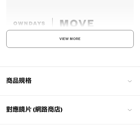
VIEW MORE
動得自在，戴得舒適。
眼鏡能牢牢貼合臉部，活動中也不容易滑動。不管是日常使用，還
是比較激烈的運動，都能輕鬆戴上。
OWNDAYS | MOVE
商品規格
對應鏡片 (網路商店)