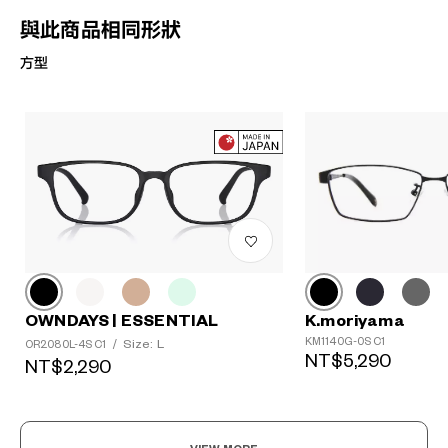
與此商品相同形狀
方型
K.moriyama
OWNDAYS | ESSENTIAL
KM1140G-0S C1
Size: L
OR2080L-4S C1
/
NT$5,290
NT$2,290