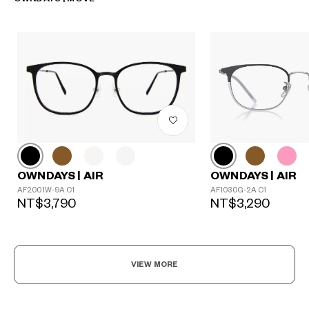
OWNDAYS | AIR
OWNDAYS | AIR
AF2001W-9A C1
AF1030G-2A C1
NT$3,790
NT$3,290
VIEW MORE