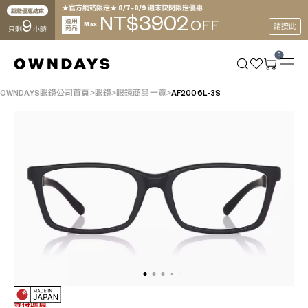
★官方網站限定★ 8/7~8/9 週末快閃限定優惠
距離優惠結束
3902
NT$
9
適用
OFF
Max
請按此
商品
只剩
小時
0
OWNDAYS眼鏡公司首頁
眼鏡
眼鏡商品一覽
AF2006L-3S
等待進貨