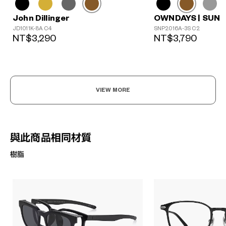
John Dillinger
OWNDAYS | SUN
JD1011K-8A C4
SNP2016A-3S C2
NT$3,290
NT$3,790
VIEW MORE
與此商品相同材質
樹脂