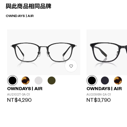
與此商品相同品牌
OWNDAYS | AIR
OWNDAYS | AIR
OWNDAYS | AIR
AU2102T-3A C1
AU2098N-2A C1
NT$4,290
NT$3,790