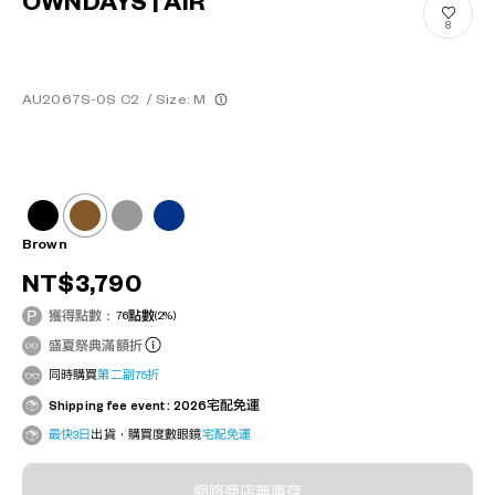
OWNDAYS | AIR
8
AU2067S-0S C2
/
Size: M
Brown
NT$3,790
獲得點數：
76
點數
(2%)
盛夏祭典滿額折
同時購買
第二副75折
Shipping fee event : 2026宅配免運
最快3日
出貨，購買度數眼鏡
宅配免運
網路商店無庫存