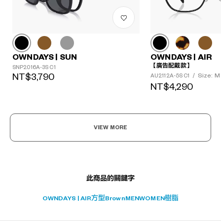
?
OWNDAYS | SUN
OWNDAYS | AIR
+¥0
【廣告配戴款】
SNP2016A-3S C1
NT$3,790
Size: M
AU2112A-5S C1
/
NT$4,290
VIEW MORE
此商品的關鍵字
OWNDAYS | AIR
方型
Brown
MEN
WOMEN
樹脂