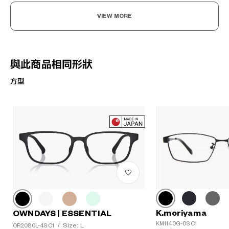
VIEW MORE
與此商品相同形狀
方型
K.moriyama
OWNDAYS | ESSENTIAL
KM1140G-0S C1
Size: L
OR2080L-4S C1
/