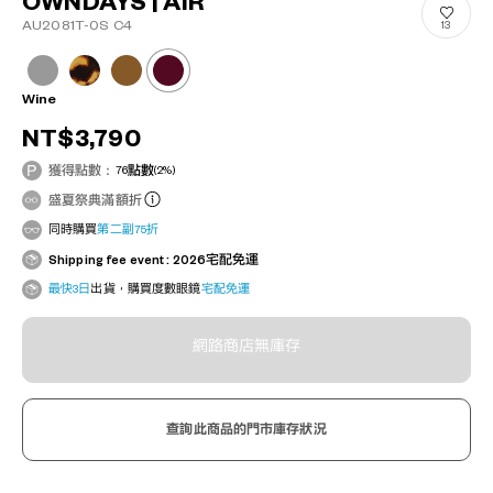
OWNDAYS | AIR
AU2081T-0S C4
13
Wine
NT$3,790
獲得點數：
76
點數
(2%)
盛夏祭典滿額折
同時購買
第二副75折
Shipping fee event : 2026宅配免運
最快3日
出貨，購買度數眼鏡
宅配免運
網路商店無庫存
查詢此商品的門市庫存狀況