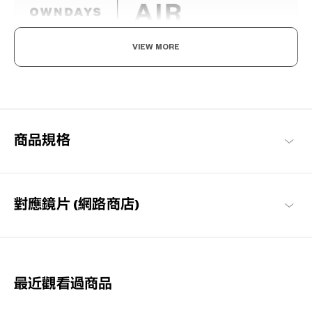
VIEW MORE
輕盈舒適，柔軟具彈性。
為了達到如空氣般的輕盈感受，採用超輕且超耐用的材料開發。鏡
框經過精心設計，防滑且舒適貼合，長時間使用也不會感到疲勞，
感受無壓力感的金屬鏡框。
商品規格
OWNDAYS | AIR 商品一覽
對應鏡片 (網路商店)
最近觀看過商品