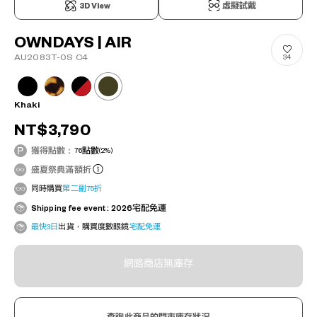
3D View
虛擬試戴
OWNDAYS | AIR
AU2083T-0S C4
34
Khaki
NT$3,790
獲得點數：
76
點數
(2%)
盛夏祭典滿額折
同時購買
第二副75折
Shipping fee event : 2026宅配免運
最快3日
出貨，購買度數眼鏡
宅配免運
網路商店無庫存