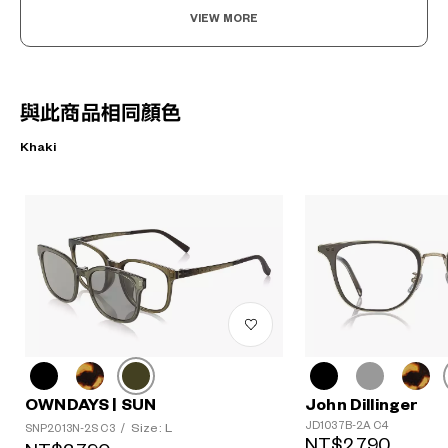
VIEW MORE
與此商品相同顏色
Khaki
OWNDAYS | SUN
John Dillinger
JD1037B-2A C4
Size: L
SNP2013N-2S C3
/
NT$2,790