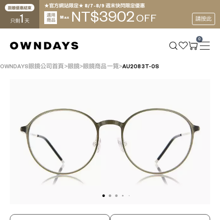
★官方網站限定★ 8/7~8/9 週末快閃限定優惠
距離優惠結束
3902
NT$
1
適用
OFF
Max
請按此
商品
只剩
天
0
OWNDAYS眼鏡公司首頁
眼鏡
眼鏡商品一覽
AU2083T-0S