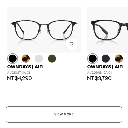
OWNDAYS | AIR
OWNDAYS | AIR
AU2102T-3A C1
AU2098N-2A C1
NT$4,290
NT$3,790
VIEW MORE