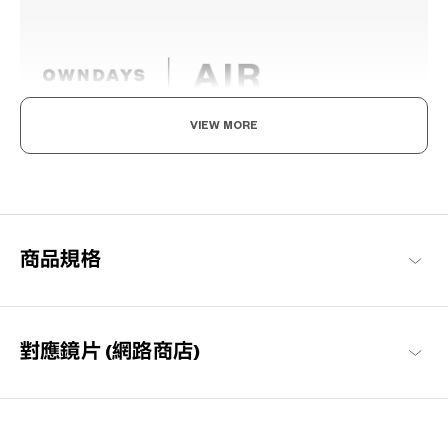
VIEW MORE
輕盈舒適，柔軟具彈性。
為了達到如空氣般的輕盈感受，採用超輕且超耐用的材料開發。鏡
框經過精心設計，防滑且舒適貼合，長時間使用也不會感到疲勞，
感受無壓力感的金屬鏡框。
商品規格
OWNDAYS | AIR 商品一覽
對應鏡片 (網路商店)