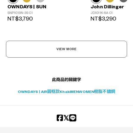
John Dillinger
OWNDAYS | SUN
?
JD1011K-8A C1
SNP1019N-3S C1
+¥0
NT$3,290
NT$3,790
VIEW MORE
此商品的關鍵字
OWNDAYS | AIR
圓框款
Khaki
MEN
WOMEN
樹脂
不鏽鋼