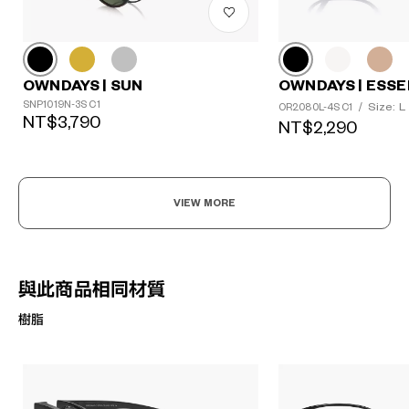
OWNDAYS | SUN
OWNDAYS | ESSE
SNP1019N-3S C1
Size: L
OR2080L-4S C1
/
NT$3,790
NT$2,290
VIEW MORE
與此商品相同材質
樹脂