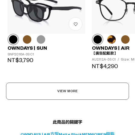
?
OWNDAYS | SUN
OWNDAYS | AIR
+¥0
【廣告配戴款】
SNP2016A-3S C1
NT$3,790
Size: M
AU2112A-5S C1
/
NT$4,290
VIEW MORE
此商品的關鍵字
OWNDAYS | AIR
方型
Matte Black
MEN
WOMEN
樹脂