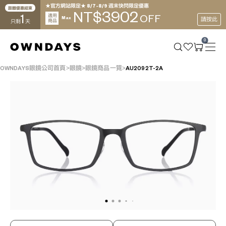
★官方網站限定★ 8/7~8/9 週末快閃限定優惠
距離優惠結束
3902
NT$
1
適用
OFF
Max
請按此
商品
只剩
天
0
OWNDAYS眼鏡公司首頁
眼鏡
眼鏡商品一覽
AU2092T-2A