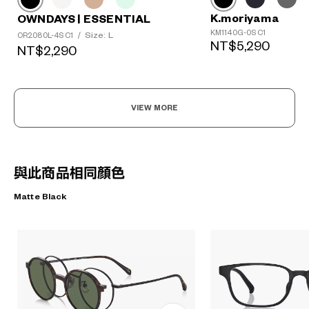
K.moriyama
OWNDAYS | ESSENTIAL
KM1140G-0S C1
Size: L
OR2080L-4S C1
/
NT$5,290
NT$2,290
VIEW MORE
與此商品相同顏色
Matte Black