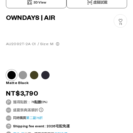
3D View
虛擬試戴
OWNDAYS | AIR
74
AU2092T-2A C1
/
Size: M
Matte Black
NT$3,790
獲得點數：
76
點數
(2%)
盛夏祭典滿額折
同時購買
第二副75折
Shipping fee event : 2026宅配免運