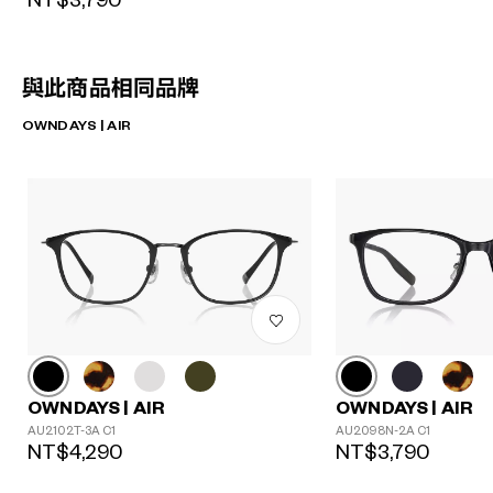
NT$3,790
與此商品相同品牌
OWNDAYS | AIR
OWNDAYS | AIR
OWNDAYS | AIR
AU2102T-3A C1
AU2098N-2A C1
NT$4,290
NT$3,790