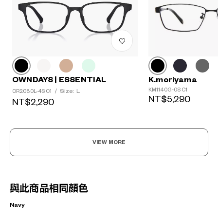
K.moriyama
OWNDAYS | ESSENTIAL
KM1140G-0S C1
Size: L
OR2080L-4S C1
/
NT$5,290
NT$2,290
VIEW MORE
與此商品相同顏色
Navy