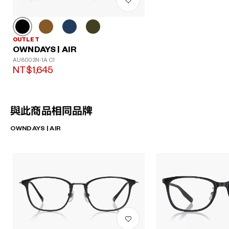
OUTLET
OWNDAYS | AIR
AU8003N-1A C1
NT$1,645
與此商品相同品牌
OWNDAYS | AIR