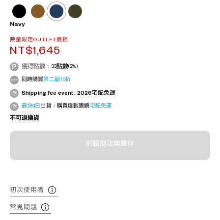
Navy
數量限定OUTLET價格
NT$1,645
獲得點數：
33
點數
(2%)
同時購買
第二副75折
Shipping fee event : 2026宅配免運
最快3日
出貨，購買度數眼鏡
宅配免運
不可退換貨
網路商店無庫存
初次使用者
常見問題