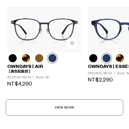
OWNDAYS | AIR
OWNDAYS | ESSE
【廣告配戴款】
Size: 
OR2082L-4S C2
/
Size: M
AU2112A-5S C4
/
NT$2,290
NT$4,290
VIEW MORE