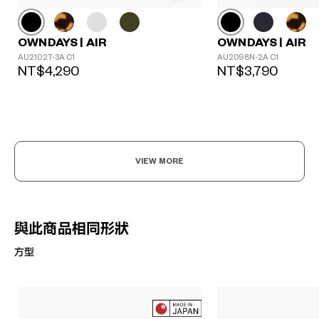
OWNDAYS | AIR
OWNDAYS | AIR
AU2102T-3A C1
AU2098N-2A C1
NT$4,290
NT$3,790
VIEW MORE
與此商品相同形狀
方型