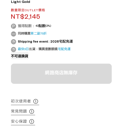
Light Gold
數量限定OUTLET價格
NT$2,145
獲得點數：
43
點數
(2%)
同時購買
第二副75折
Shipping fee event : 2026宅配免運
最快3日
出貨，購買度數眼鏡
宅配免運
不可退換貨
網路商店無庫存
初次使用者
常見問題
安心保證