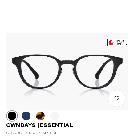
OWNDAYS | ESSENTIAL
OR2082L-4S C1
/
Size: M