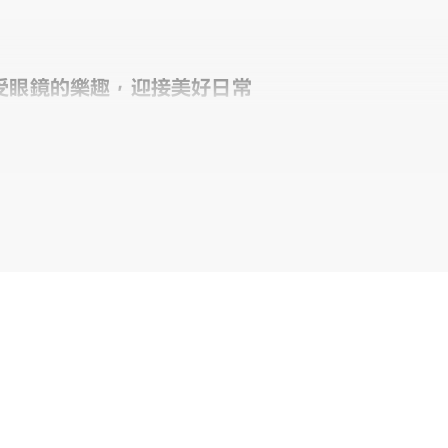
受眼鏡的樂趣，迎接美好日常
個人都能享受眼鏡搭配樂趣與作為日常必需品的概念構想，基本簡約的設計
DAYS | ESSENTIAL 商品一覽
鏡片顏色