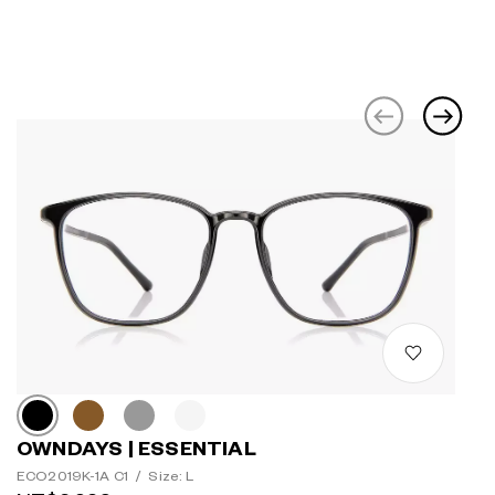
OWNDAYS | ESSENTIAL
ECO2019K-1A C1
/
Size: L