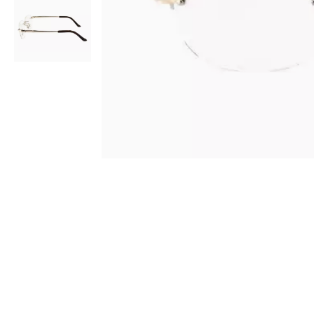
AR
3D