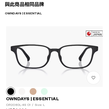
與此商品相同品牌
OWNDAYS | ESSENTIAL
OWNDAYS | ESSENTIAL
OR2080L-4S C1
/
Size: L