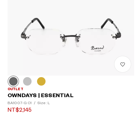
OUTLET
OWNDAYS | ESSENTIAL
BA1007-G C1
/
Size: L
NT$2,145