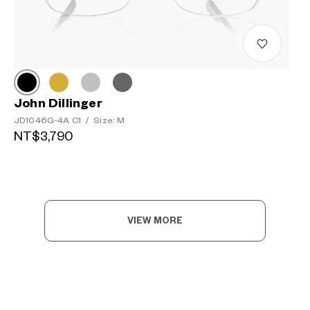
John Dillinger
JD1046G-4A C1
/
Size: M
NT$3,790
VIEW MORE