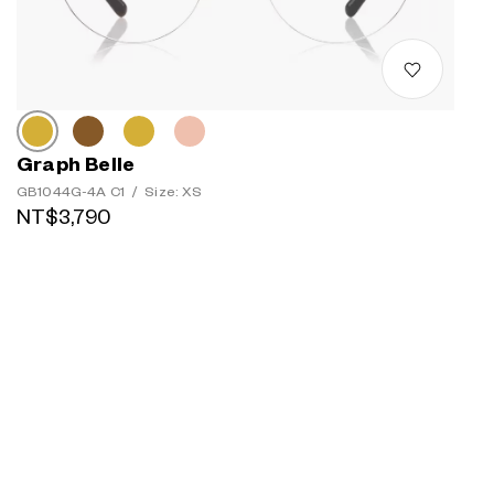
Graph Belle
GB1044G-4A C1
/
Size: XS
NT$3,790