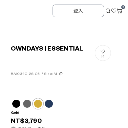
0
登入
OWNDAYS | ESSENTIAL
14
BA1034G-2S C3
/
Size: M
Gold
NT$3,790