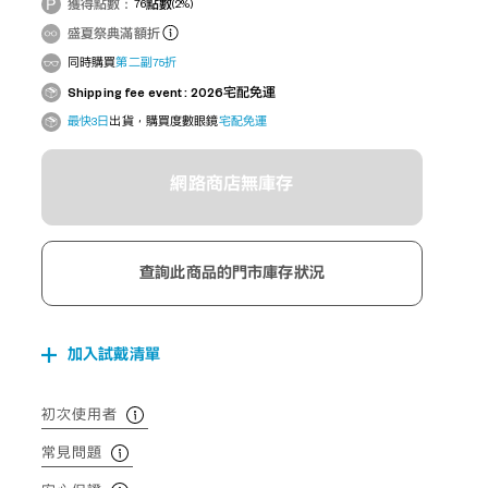
獲得點數：
76
點數
(2%)
盛夏祭典滿額折
同時購買
第二副75折
Shipping fee event : 2026宅配免運
最快3日
出貨，購買度數眼鏡
宅配免運
網路商店無庫存
查詢此商品的門市庫存狀況
加入試戴清單
初次使用者
常見問題