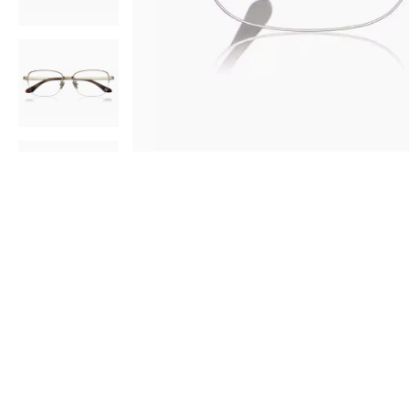
AR
3D