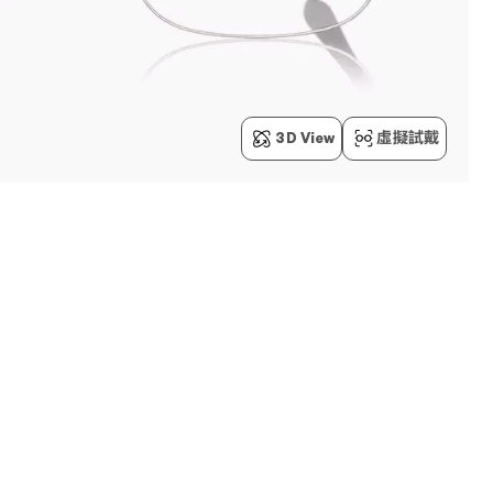
3D View
虛擬試戴