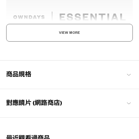
VIEW MORE
享受眼鏡的樂趣，迎接美好日常
以每個人都能享受眼鏡搭配樂趣與作為日常必需品的概念構想，基
本簡約的設計，也注重耐用性與材質的OWNDAYS代表系列。
OWNDAYS | ESSENTIAL 商品一覽
商品規格
對應鏡片 (網路商店)
最近觀看過商品