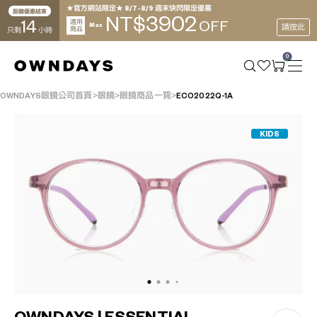
★官方網站限定★ 8/7~8/9 週末快閃限定優惠
距離優惠結束
3902
NT$
14
適用
OFF
Max
請按此
商品
只剩
小時
0
OWNDAYS眼鏡公司首頁
眼鏡
眼鏡商品一覽
ECO2022Q-1A
KIDS