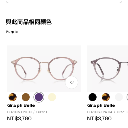
與此商品相同顏色
Purple
Graph Belle
Graph Belle
Size: L
Size: 
GB2035B-2S C3
/
GB2038J-2A C4
/
NT$3,790
NT$3,790