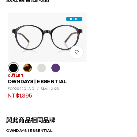
KIDS
OUTLET
OWNDAYS | ESSENTIAL
Size: XXS
ECO2022Q-1A C1
/
NT$1,395
與此商品相同品牌
OWNDAYS | ESSENTIAL