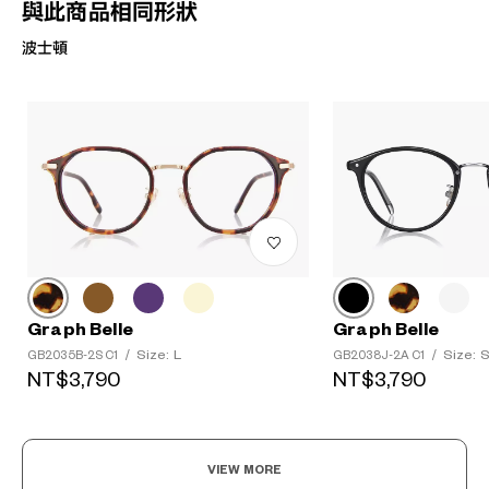
與此商品相同形狀
波士頓
Graph Belle
Graph Belle
Size: L
Size: 
GB2035B-2S C1
/
GB2038J-2A C1
/
NT$3,790
NT$3,790
VIEW MORE