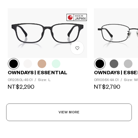
OWNDAYS | ESSENTIAL
OWNDAYS | ESSE
Size: L
Size: M
OR2080L-4S C1
/
OR1056X-4A C1
/
NT$2,290
NT$2,790
VIEW MORE