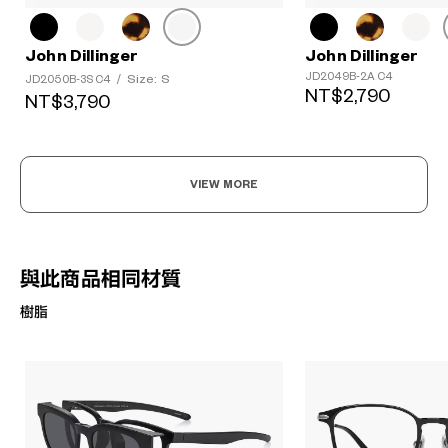
John Dillinger
John Dillinger
JD2049B-2A C4
Size: S
JD2050B-3S C4
/
NT$2,790
NT$3,790
VIEW MORE
與此商品相同材質
樹脂