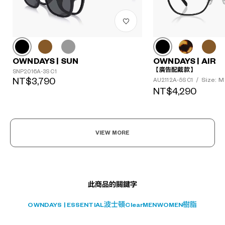
?
OWNDAYS | SUN
OWNDAYS | AIR
+¥0
【廣告配戴款】
SNP2016A-3S C1
NT$3,790
Size: M
AU2112A-5S C1
/
NT$4,290
VIEW MORE
此商品的關鍵字
OWNDAYS | ESSENTIAL
波士頓
Clear
MEN
WOMEN
樹脂