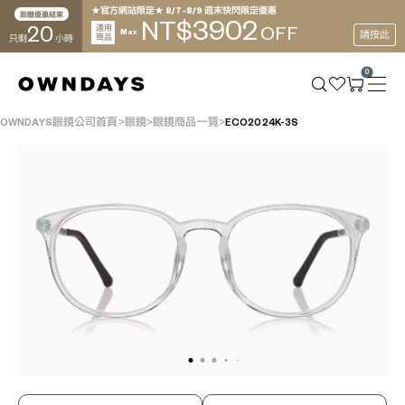
★官方網站限定★ 8/7~8/9 週末快閃限定優惠
距離優惠結束
3902
NT$
20
適用
OFF
Max
請按此
商品
只剩
小時
0
OWNDAYS眼鏡公司首頁
眼鏡
眼鏡商品一覽
ECO2024K-3S