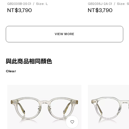
Size: L
Size: 
GB2035B-2S C1
/
GB2038J-2A C1
/
NT$3,790
NT$3,790
VIEW MORE
與此商品相同顏色
Clear