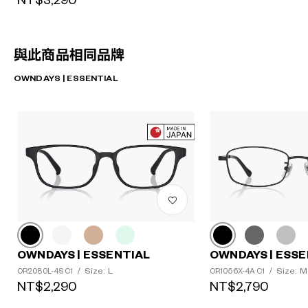
NT$3,290
與此商品相同品牌
OWNDAYS | ESSENTIAL
OWNDAYS | ESSENTIAL
OWNDAYS | ESSE
Size: L
Size: M
OR2080L-4S C1
/
OR1056X-4A C1
/
NT$2,290
NT$2,790