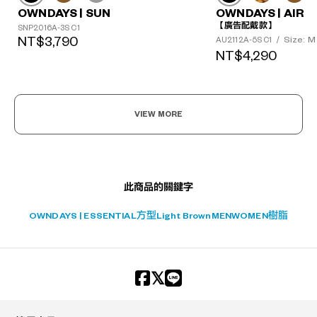
OWNDAYS | SUN
OWNDAYS | AIR
【廣告配戴款】
SNP2016A-3S C1
NT$3,790
Size: M
AU2112A-5S C1
/
NT$4,290
?
VIEW MORE
+¥0
此商品的關鍵字
OWNDAYS | ESSENTIAL
方型
Light Brown
MEN
WOMEN
樹脂