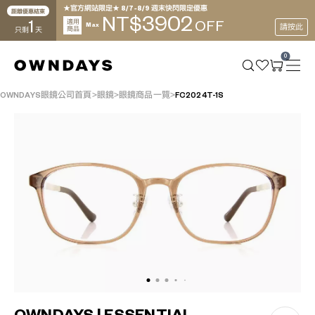
★官方網站限定★ 8/7~8/9 週末快閃限定優惠
距離優惠結束
3902
NT$
1
適用
OFF
Max
請按此
商品
只剩
天
0
OWNDAYS眼鏡公司首頁
眼鏡
眼鏡商品一覽
FC2024T-1S