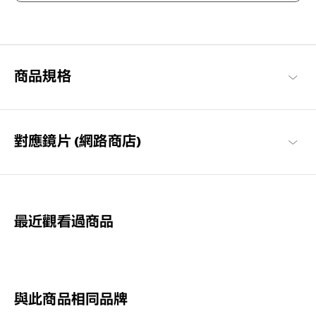
享受眼鏡的樂趣，迎接美好日常
以每個人都能享受眼鏡搭配樂趣與作為日常必需品的概念構想，基
本簡約的設計，也注重耐用性與材質的OWNDAYS代表系列。
OWNDAYS | ESSENTIAL 商品一覽
商品規格
對應鏡片 (網路商店)
最近觀看過商品
與此商品相同品牌