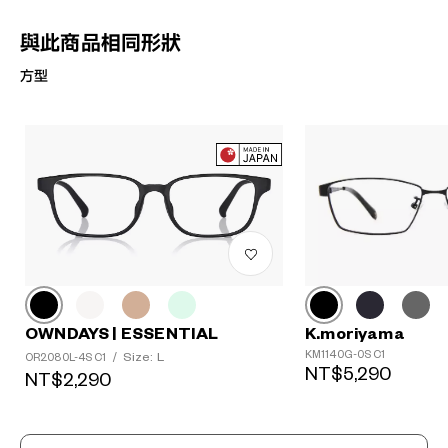
與此商品相同形狀
方型
K.moriyama
OWNDAYS | ESSENTIAL
KM1140G-0S C1
Size: L
OR2080L-4S C1
/
NT$5,290
NT$2,290