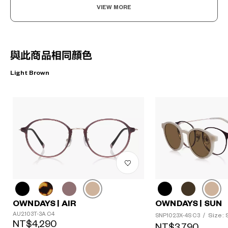
VIEW MORE
與此商品相同顏色
Light Brown
OWNDAYS | AIR
OWNDAYS | SUN
AU2103T-3A C4
Size: 
SNP1023X-4S C3
/
NT$4,290
NT$3,790