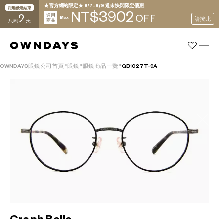
★官方網站限定★ 8/7~8/9 週末快閃限定優惠
距離優惠結束
3902
NT$
2
適用
OFF
Max
請按此
商品
只剩
天
OWNDAYS眼鏡公司首頁
眼鏡
眼鏡商品一覽
GB1027T-9A