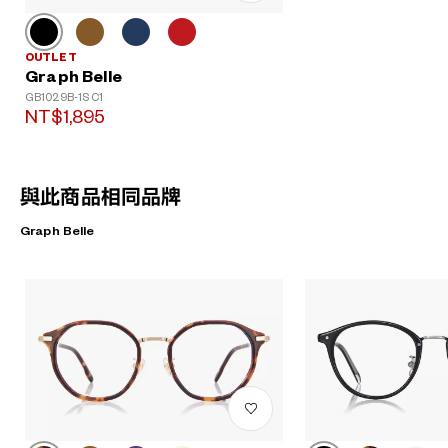
OUTLET
Graph Belle
GB1029B-1S C1
NT$1,895
與此商品相同品牌
Graph Belle