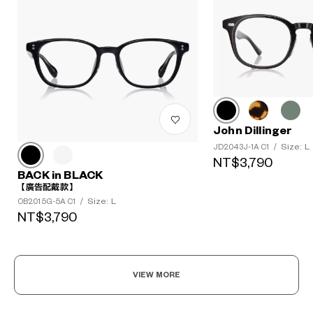
John Dillinger
Size: L
JD2043J-1A C1
/
NT$3,790
BACK in BLACK
【廣告配戴款】
Size: L
OB2015G-5A C1
/
NT$3,790
VIEW MORE