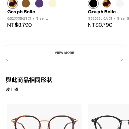
Graph Belle
Graph Belle
Size: L
Size: 
GB2035B-2S C1
/
GB2038J-2A C1
/
NT$3,790
NT$3,790
VIEW MORE
與此商品相同形狀
波士頓