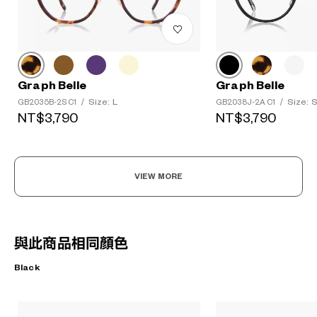
Graph Belle
Graph Belle
Size: L
Size: 
GB2035B-2S C1
/
GB2038J-2A C1
/
NT$3,790
NT$3,790
VIEW MORE
與此商品相同顏色
Black