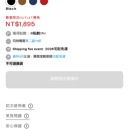
Black
數量限定OUTLET價格
NT$1,895
獲得點數：
38
點數
(2%)
同時購買
第二副75折
Shipping fee event : 2026宅配免運
最快3日
出貨，購買度數眼鏡
宅配免運
不可退換貨
網路商店無庫存
初次使用者
常見問題
安心保證