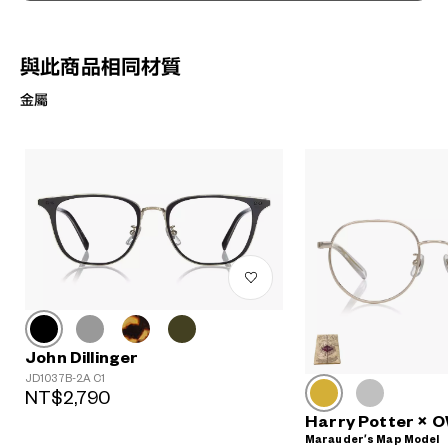
與此商品相同材質
金屬
?
+¥0
John Dillinger
JD1037B-2A C1
NT$2,790
Harry Potter ×
Marauder’s Map Model