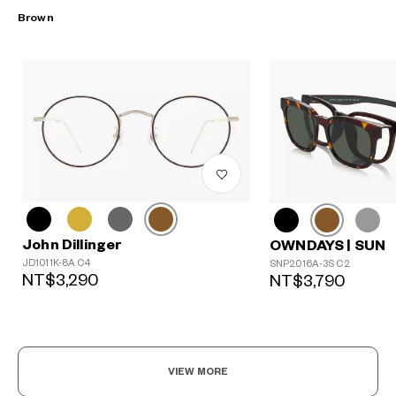
Brown
John Dillinger
OWNDAYS | SUN
JD1011K-8A C4
SNP2016A-3S C2
NT$3,290
NT$3,790
VIEW MORE