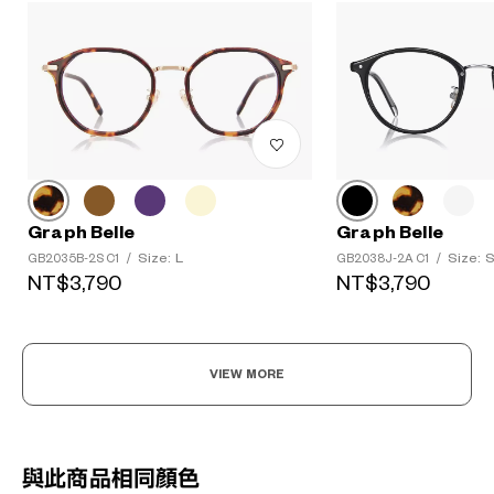
Graph Belle
Graph Belle
Size: L
Size: 
GB2035B-2S C1
/
GB2038J-2A C1
/
NT$3,790
NT$3,790
VIEW MORE
與此商品相同顏色