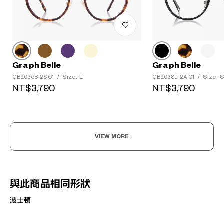
Graph Belle
Graph Belle
Size: L
Size: 
GB2035B-2S C1
/
GB2038J-2A C1
/
NT$3,790
NT$3,790
VIEW MORE
與此商品相同形狀
波士頓