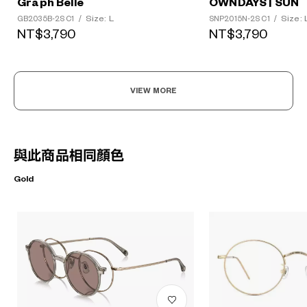
Graph Belle
OWNDAYS | SUN
Size: L
Size: 
GB2035B-2S C1
/
SNP2015N-2S C1
/
NT$3,790
NT$3,790
VIEW MORE
與此商品相同顏色
Gold