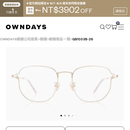
★官方網站限定★ 8/7~8/9 週末快閃限定優惠
距離優惠結束
3902
NT$
1
適用
OFF
Max
請按此
商品
只剩
天
0
OWNDAYS眼鏡公司首頁
眼鏡
眼鏡商品一覽
GB1033B-2S