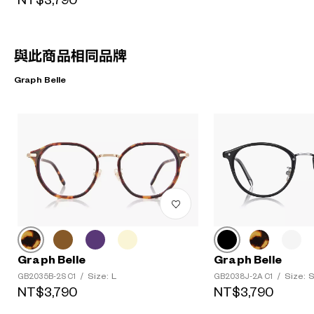
NT$3,790
與此商品相同品牌
Graph Belle
Graph Belle
Graph Belle
Size: L
Size: 
GB2035B-2S C1
/
GB2038J-2A C1
/
NT$3,790
NT$3,790