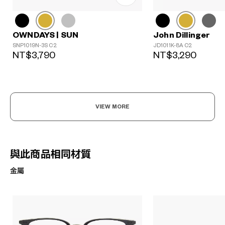
John Dillinger
OWNDAYS | SUN
JD1011K-8A C2
SNP1019N-3S C2
NT$3,290
NT$3,790
VIEW MORE
與此商品相同材質
金屬