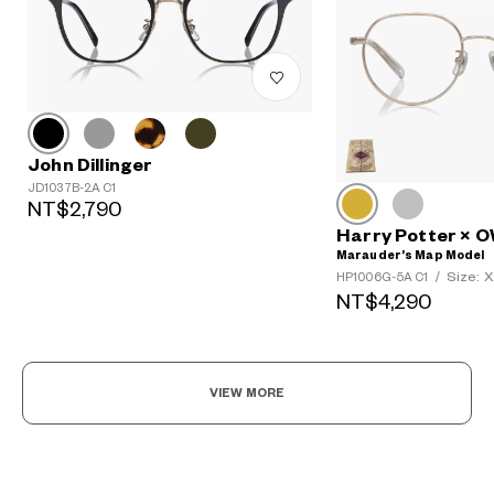
John Dillinger
JD1037B-2A C1
?
NT$2,790
+¥0
Harry Potter ×
Marauder’s Map Model
Size: 
HP1006G-5A C1
/
NT$4,290
VIEW MORE