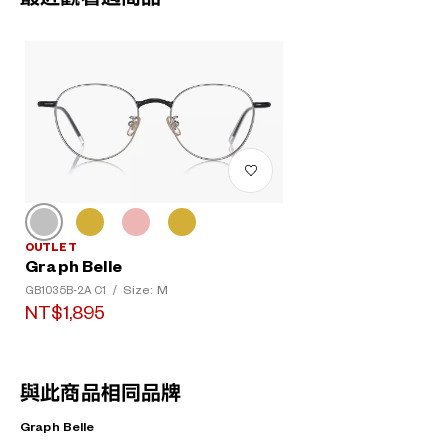
OUTLET
Graph Belle
Size: M
GB1035B-2A C1
/
NT$1,895
與此商品相同品牌
Graph Belle