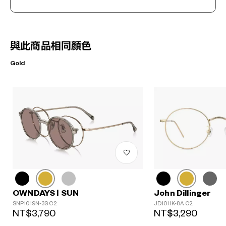
與此商品相同顏色
Gold
John Dillinger
OWNDAYS | SUN
JD1011K-8A C2
SNP1019N-3S C2
NT$3,290
NT$3,790