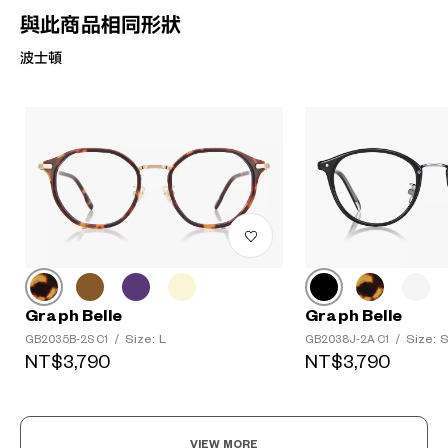
與此商品相同形狀
波士頓
Graph Belle
Graph Belle
Size: L
Size: 
GB2035B-2S C1
/
GB2038J-2A C1
/
NT$3,790
NT$3,790
VIEW MORE