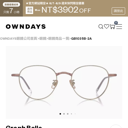
★官方網站限定★ 8/7~8/9 週末快閃限定優惠
距離優惠結束
3902
NT$
7
適用
OFF
Max
請按此
商品
只剩
小時
0
OWNDAYS眼鏡公司首頁
眼鏡
眼鏡商品一覽
GB1035B-2A