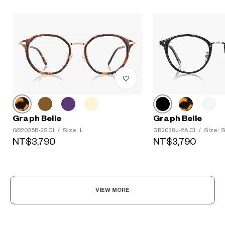
Graph Belle
Graph Belle
Size: L
Size: 
GB2035B-2S C1
/
GB2038J-2A C1
/
NT$3,790
NT$3,790
VIEW MORE