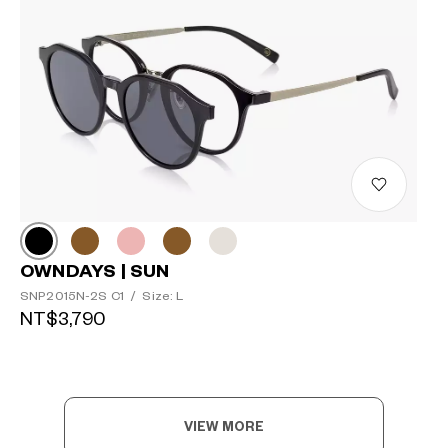
OWNDAYS | SUN
SNP2015N-2S C1
/
Size: L
NT$3,790
VIEW MORE