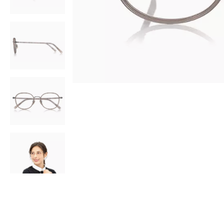
AR
3D