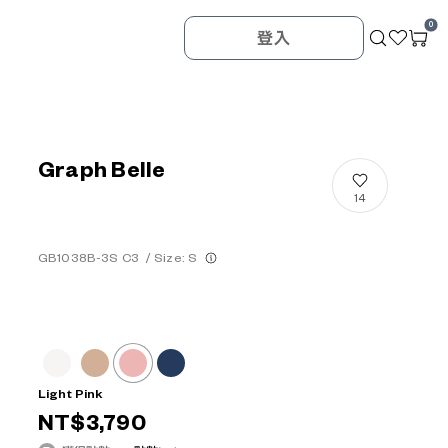
0
登入
Graph Belle
14
GB1038B-3S C3
/
Size: S
Light Pink
NT$3,790