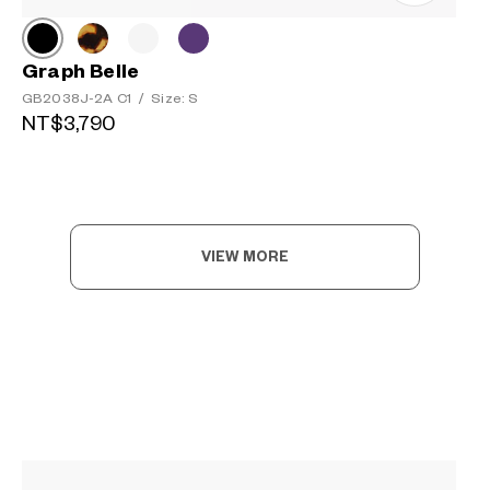
Graph Belle
GB2038J-2A C1
/
Size: S
NT$3,790
VIEW MORE