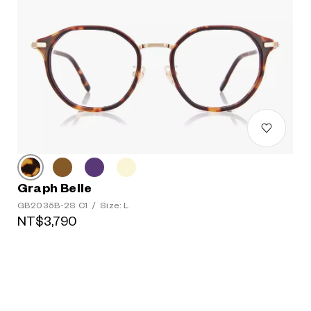
Graph Belle
GB2035B-2S C1
/
Size: L
NT$3,790