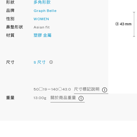
形狀
多角形款
品牌
Graph Belle
性別
WOMEN
鼻墊形狀
Asian fit
材質
塑膠
金屬
尺寸
S 尺寸
50□19－140○43.0
尺寸標記說明
重量
13.00g
關於商品重量