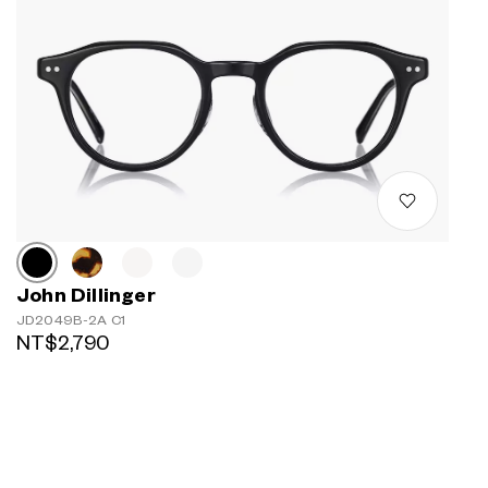
John Dillinger
JD2049B-2A C1
NT$2,790