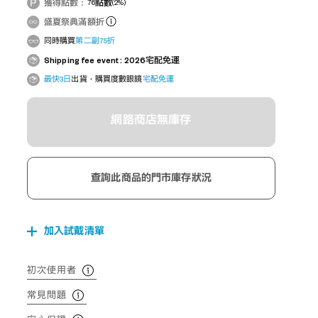
獲得點數：
76
點數
(2%)
盛夏祭典滿額折
同時購買
第二副75折
Shipping fee event : 2026宅配免運
最快3日
出貨，購買度數眼鏡
宅配免運
網路商店無庫存
查詢此商品的門市庫存狀況
加入試戴清單
初次使用者
常見問題