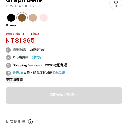
Graph Belle
GB2034B-1S C2
31
Brown
數量限定OUTLET價格
NT$1,395
獲得點數：
28
點數
(2%)
同時購買
第二副75折
Shipping fee event : 2026宅配免運
最快3日
出貨，購買度數眼鏡
宅配免運
不可退換貨
網路商店無庫存
初次使用者