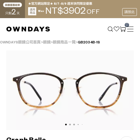
★官方網站限定★ 8/7~8/9 週末快閃限定優惠
距離優惠結束
3902
NT$
2
適用
OFF
Max
請按此
商品
只剩
天
OWNDAYS眼鏡公司首頁
眼鏡
眼鏡商品一覽
GB2034B-1S