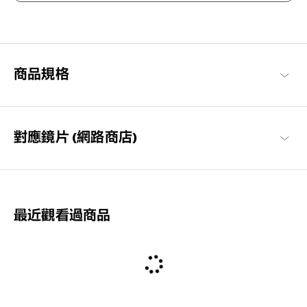
既率性，又可愛。
沉穩與簡約的設計，透過細節裝飾追求優雅可愛與知性感的現代風
格品牌系列。
Graph Belle 商品一覽
商品規格
對應鏡片 (網路商店)
最近觀看過商品