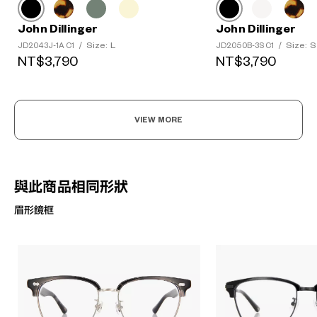
John Dillinger
John Dillinger
Size: L
Size: S
JD2043J-1A C1
/
JD2050B-3S C1
/
NT$3,790
NT$3,790
VIEW MORE
與此商品相同形狀
眉形鏡框