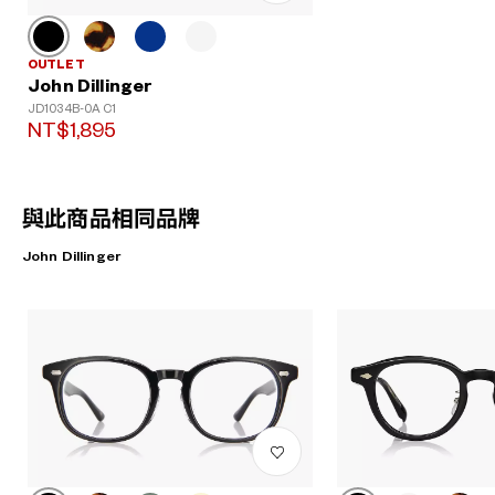
OUTLET
John Dillinger
JD1034B-0A C1
NT$1,895
與此商品相同品牌
John Dillinger