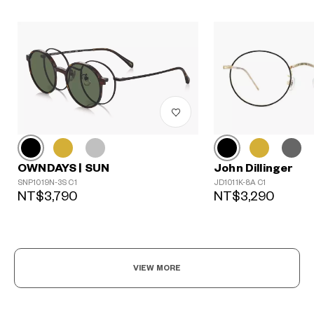
John Dillinger
OWNDAYS | SUN
JD1011K-8A C1
SNP1019N-3S C1
NT$3,290
NT$3,790
?
+¥0
VIEW MORE