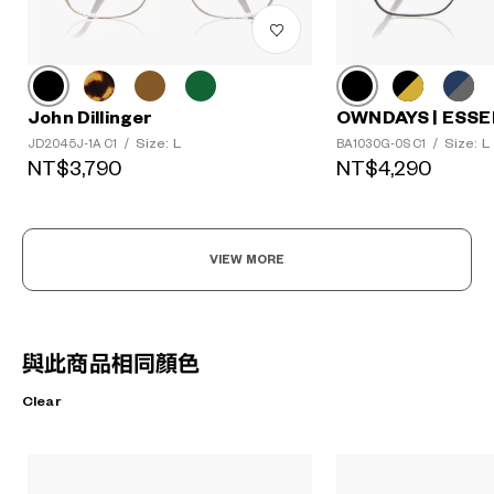
OWNDAYS | ESSE
John Dillinger
Size: L
Size: L
BA1030G-0S C1
/
JD2045J-1A C1
/
NT$4,290
NT$3,790
VIEW MORE
與此商品相同顏色
Clear