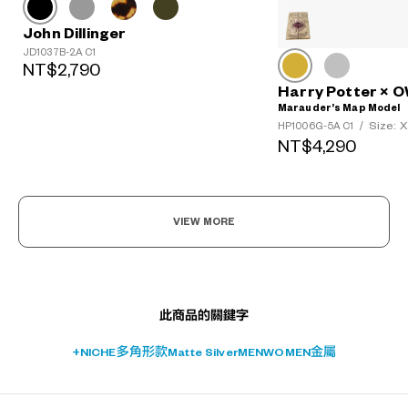
John Dillinger
JD1037B-2A C1
NT$2,790
Harry Potter ×
Marauder’s Map Model
Size: 
HP1006G-5A C1
/
NT$4,290
?
+¥0
VIEW MORE
此商品的關鍵字
+NICHE
多角形款
Matte Silver
MEN
WOMEN
金屬