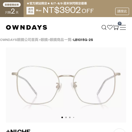
★官方網站限定★ 8/7~8/9 週末快閃限定優惠
距離優惠結束
3902
NT$
2
適用
OFF
Max
請按此
商品
只剩
天
0
OWNDAYS眼鏡公司首頁
眼鏡
眼鏡商品一覽
LB1015G-2S