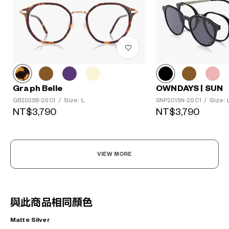
Graph Belle
OWNDAYS | SUN
Size: L
Size: 
GB2035B-2S C1
/
SNP2015N-2S C1
/
NT$3,790
NT$3,790
VIEW MORE
與此商品相同顏色
Matte Silver