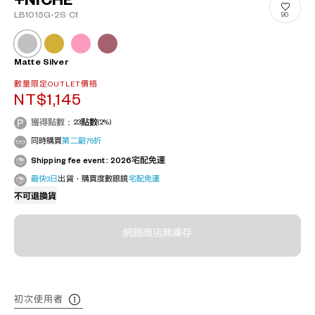
+NICHE
LB1015G-2S C1
90
Matte Silver
數量限定OUTLET價格
NT$1,145
獲得點數：
23
點數
(2%)
同時購買
第二副75折
Shipping fee event : 2026宅配免運
最快3日
出貨，購買度數眼鏡
宅配免運
不可退換貨
網路商店無庫存
初次使用者