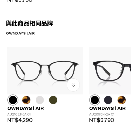
NT$3,790
與此商品相同品牌
OWNDAYS | AIR
OWNDAYS | AIR
OWNDAYS | AIR
AU2102T-3A C1
AU2098N-2A C1
NT$4,290
NT$3,790