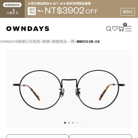
★官方網站限定★ 8/7~8/9 週末快閃限定優惠
距離優惠結束
3902
NT$
1
適用
OFF
Max
請按此
商品
只剩
天
0
OWNDAYS眼鏡公司首頁
眼鏡
眼鏡商品一覽
MM1002B-0S