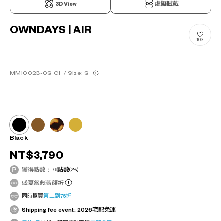
3D View
虛擬試戴
OWNDAYS | AIR
103
MM1002B-0S C1
/
Size: S
Black
NT$3,790
獲得點數：
76
點數
(2%)
盛夏祭典滿額折
同時購買
第二副75折
Shipping fee event : 2026宅配免運