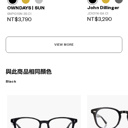
John Dillinger
OWNDAYS | SUN
JD1011K-8A C1
SNP1019N-3S C1
NT$3,290
NT$3,790
VIEW MORE
與此商品相同顏色
Black