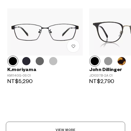
K.moriyama
John Dillinger
?
KM1140G-0S C1
JD1037B-2A C1
+¥0
NT$5,290
NT$2,790
VIEW MORE