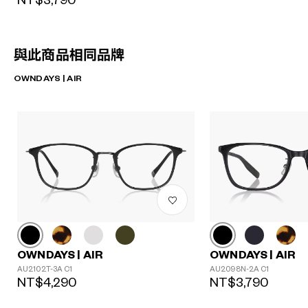
NT$3,790
與此商品相同品牌
OWNDAYS | AIR
OWNDAYS | AIR
OWNDAYS | AIR
AU2102T-3A C1
AU2098N-2A C1
NT$4,290
NT$3,790