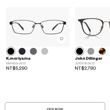
K.moriyama
John Dillinger
?
KM1140G-0S C1
JD1037B-2A C1
+¥0
NT$5,290
NT$2,790
VIEW MORE