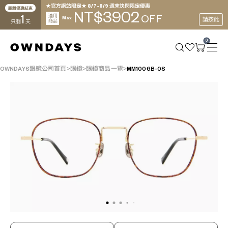
★官方網站限定★ 8/7~8/9 週末快閃限定優惠
距離優惠結束
3902
NT$
1
適用
OFF
Max
請按此
商品
只剩
天
0
OWNDAYS眼鏡公司首頁
眼鏡
眼鏡商品一覽
MM1006B-0S