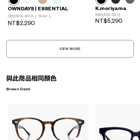
K.moriyama
OWNDAYS | ESSENTIAL
KM1140G-0S C1
Size: L
OR2080L-4S C1
/
NT$5,290
NT$2,290
VIEW MORE
與此商品相同顏色
Brown Demi